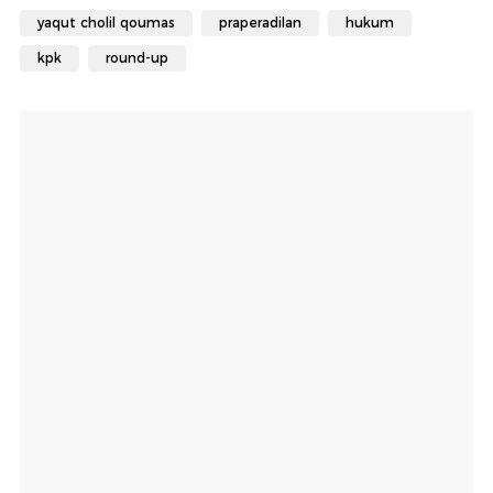
yaqut cholil qoumas
praperadilan
hukum
kpk
round-up