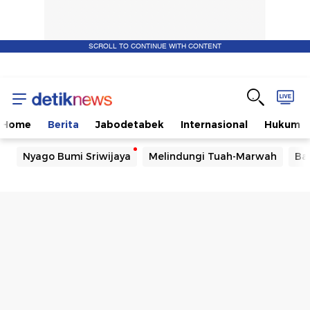
SCROLL TO CONTINUE WITH CONTENT
Home
Berita
Jabodetabek
Internasional
Hukum
Nyago Bumi Sriwijaya
Melindungi Tuah-Marwah
Ba