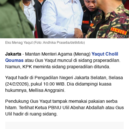
Eks Menag Yaqut (Foto: Andhika Prasetia/detikfoto)
Jakarta
Yaqut Cholil
-
Mantan Menteri Agama (Menag)
Qoumas
atau Gus Yaqut muncul di sidang praperadilan.
Namun, KPK meminta sidang praperadilan ditunda.
Yaqut hadir di Pengadilan Negeri Jakarta Selatan, Selasa
(24/2/2026), pukul 10.00 WIB. Dia didampingi kuasa
hukumnya, Mellisa Anggraini.
Pendukung Gus Yaqut tampak memakai pakaian serba
hitam. Terlihat Ketua PBNU Ulil Abshar Abdallah atau Gus
Ulil hadir di ruang sidang.