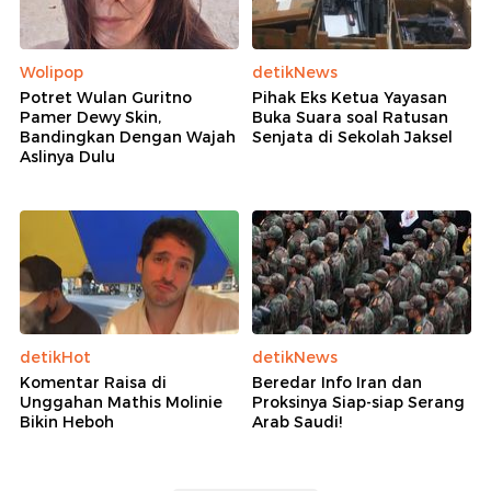
Wolipop
detikNews
Potret Wulan Guritno
Pihak Eks Ketua Yayasan
Pamer Dewy Skin,
Buka Suara soal Ratusan
Bandingkan Dengan Wajah
Senjata di Sekolah Jaksel
Aslinya Dulu
detikHot
detikNews
Komentar Raisa di
Beredar Info Iran dan
Unggahan Mathis Molinie
Proksinya Siap-siap Serang
Bikin Heboh
Arab Saudi!