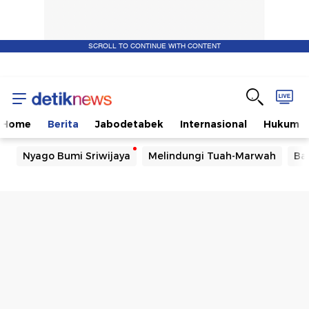
SCROLL TO CONTINUE WITH CONTENT
Home
Berita
Jabodetabek
Internasional
Hukum
Nyago Bumi Sriwijaya
Melindungi Tuah-Marwah
Ba