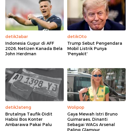
detikJabar
detikOto
Indonesia Gugur di AFF
Trump Sebut Pengendara
2026, Netizen Kanada Bela
Mobil Listrik Punya
John Herdman
'Penyakit'
detikJateng
Wolipop
Brutalnya Taufik-Didit
Gaya Mewah Istri Bruno
Habisi Bos Konter
Guimaraes, Dinanti
Ambarawa Pakai Palu
Sebagai WAGs Arsenal
Paling Glamour