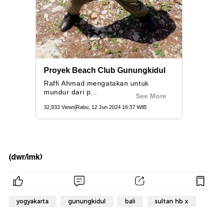
(dwr/imk)
yogyakarta
gunungkidul
bali
sultan hb x