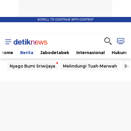
SCROLL TO CONTINUE WITH CONTENT
Home
Berita
Jabodetabek
Internasional
Hukum
Nyago Bumi Sriwijaya
Melindungi Tuah-Marwah
Ba