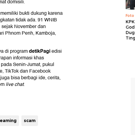
at domisili.
 memiliki bukti dukung karena
Foto
katan tidak ada. 91 WNIB
KPK 
, sejak November dan
God
ri Phnom Penh, Kamboja,
Duga
Tin
detikPagi
a di program
edisi
rapan informasi khas
) pada Senin-Jumat, pukul
e, TikTok dan Facebook
uga bisa berbagi ide, cerita,
lom
live chat
.
treaming
scam