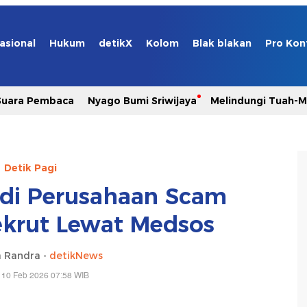
asional
Hukum
detikX
Kolom
Blak blakan
Pro Kon
Suara Pembaca
Nyago Bumi Sriwijaya
Melindungi Tuah-
Detik Pagi
 di Perusahaan Scam
ekrut Lewat Medsos
 Randra -
detikNews
 10 Feb 2026 07:58 WIB