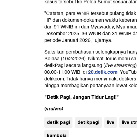
kasus tersebut ke Polda Sumut sesuai alam
"Catatan, para WNIB tersebut pulang tidak
HP dan dokumen-dokumen waktu keberang
dan 91 WNIB ini dari Myawaddy, Myanmar
Desember 2025. 36 WNIB dan 31 WNIB da
periode Januari 2026," ujarnya.
Saksikan pembahasan selengkapnya hany
Selasa (10/2/2026). Nikmati terus menu sa
detikPagi secara langsung (
live streaming
20.detik.com
08.00-11.00 WIB, di
, YouTub
detikcom. Tidak hanya menyimak, detikers j
hingga membagikan pertanyaan lewat ko
"Detik Pagi, Jangan Tidur Lagi!"
(vrs/vrs)
detik pagi
detikpagi
live
live s
kamboja