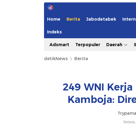
Home
Berita
Jabodetabek
Intern
Indeks
Adsmart
Terpopuler
Daerah
detikNews
Berita
249 WNI Kerja
Kamboja: Dir
Trypama
Selasa,