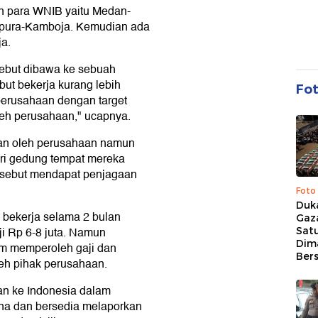
eh para WNIB yaitu Medan-
apura-Kamboja. Kemudian ada
a.
ebut dibawa ke sebuah
ut bekerja kurang lebih
Fo
perusahaan dengan target
leh perusahaan," ucapnya.
kan oleh perusahaan namun
ari gedung tempat mereka
ersebut mendapat penjagaan
Foto
Duk
bekerja selama 2 bulan
Gaz
i Rp 6-8 juta. Namun
Sat
Dim
um memperoleh gaji dan
Ber
leh pihak perusahaan.
kan ke Indonesia dalam
na dan bersedia melaporkan