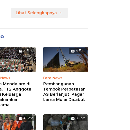
Lihat Selengkapnya
to
5 Foto
5 Foto
 News
Foto News
a Mendalam di
Pembangunan
a, 112 Anggota
Tembok Perbatasan
u Keluarga
AS Berlanjut, Pagar
akamkan
Lama Mulai Dicabut
sama
4 Foto
3 Foto