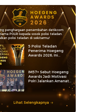
ang penghargaan persembahan detikcom
rsama POLRI kepada sosok polisi teladan.
lkan polisi teladan di sekitarmu!
5 Polisi Teladan
Penerima Hoegeng
Awards 2026, Ini
Kategori dan Kiprahnya
IM57+ Sebut Hoegeng
Awards Jadi Motivasi
Polri Jalankan Amanat
Konstitusi
Lihat Selengkapnya