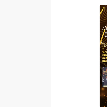
Aj
be
Usu