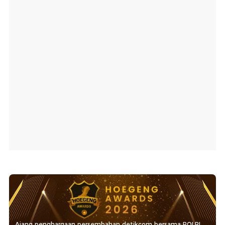
Ajang penghargaan persembahan detikcom bersama POLRI