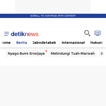
SCROLL TO CONTINUE WITH CONTENT
Home
Berita
Jabodetabek
Internasional
Hukum
Nyago Bumi Sriwijaya
Melindungi Tuah-Marwah
Ba