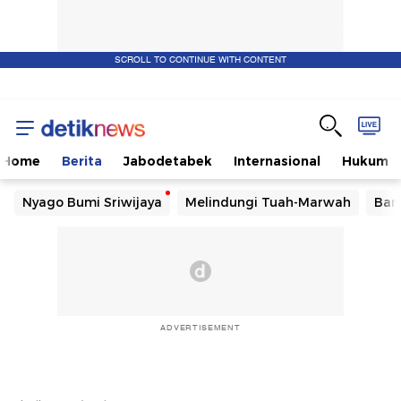
SCROLL TO CONTINUE WITH CONTENT
Home
Berita
Jabodetabek
Internasional
Hukum
Nyago Bumi Sriwijaya
Melindungi Tuah-Marwah
Ban
ADVERTISEMENT