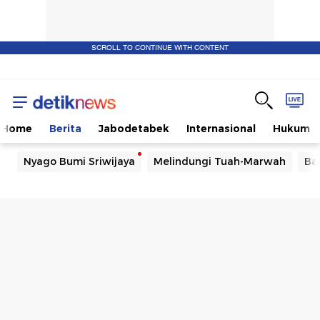
SCROLL TO CONTINUE WITH CONTENT
Home
Berita
Jabodetabek
Internasional
Hukum
Nyago Bumi Sriwijaya
Melindungi Tuah-Marwah
Ba