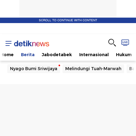
SCROLL TO CONTINUE WITH CONTENT
Home
Berita
Jabodetabek
Internasional
Hukum
Nyago Bumi Sriwijaya
Melindungi Tuah-Marwah
Ba