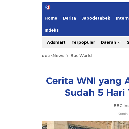
Home
Berita
Jabodetabek
Intern
Indeks
Adsmart
Terpopuler
Daerah
detikNews
Bbc World
Cerita WNI yang A
Sudah 5 Hari
BBC In
Kamis,