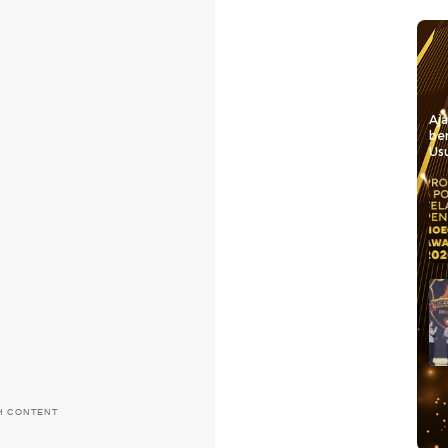
Aj
be
Usu
H CONTENT