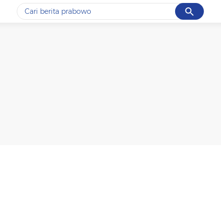
Cancel
Yang sedang ramai dicari
#1
ketik
#2
bromo
#3
streaming motogp
#4
prabowo
#5
data live draw sgp
Promoted
Terakhir yang dicari
Loading...