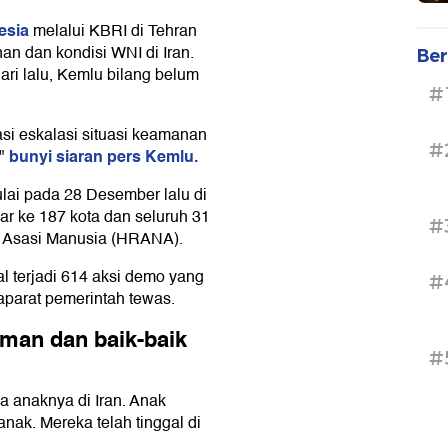
esia
melalui KBRI di Tehran
n dan kondisi WNI di Iran.
Ber
ari lalu, Kemlu bilang belum
#
si eskalasi situasi keamanan
#
bunyi siaran pers Kemlu.
,"
lai pada 28 Desember lalu di
bar ke 187 kota dan seluruh 31
#
ak Asasi Manusia (HRANA).
al terjadi 614 aksi demo yang
#
parat pemerintah tewas.
aman dan baik-baik
#
a anaknya di Iran. Anak
nak. Mereka telah tinggal di