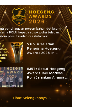
ang penghargaan persembahan detikcom
rsama POLRI kepada sosok polisi teladan.
lkan polisi teladan di sekitarmu!
5 Polisi Teladan
Penerima Hoegeng
Awards 2026, Ini
Kategori dan Kiprahnya
IM57+ Sebut Hoegeng
Awards Jadi Motivasi
Polri Jalankan Amanat
Konstitusi
Lihat Selengkapnya