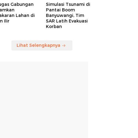
ugas Gabungan
Simulasi Tsunami di
amkan
Pantai Boom
akaran Lahan di
Banyuwangi, Tim
 Ilir
SAR Latih Evakuasi
Korban
Lihat Selengkapnya