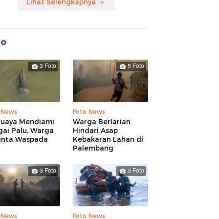
Lihat Selengkapnya
to
3 Foto
5 Foto
 News
Foto News
Buaya Mendiami
Warga Berlarian
gai Palu, Warga
Hindari Asap
inta Waspada
Kebakaran Lahan di
Palembang
3 Foto
3 Foto
 News
Foto News