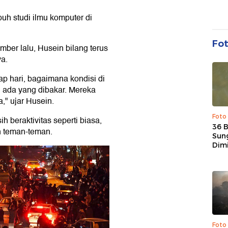
uh studi ilmu komputer di
Fo
er lalu, Husein bilang terus
a.
ap hari, bagaimana kondisi di
o, ada yang dibakar. Mereka
," ujar Husein.
Foto
h beraktivitas seperti biasa,
36 
n teman-teman.
Sun
Dim
Foto