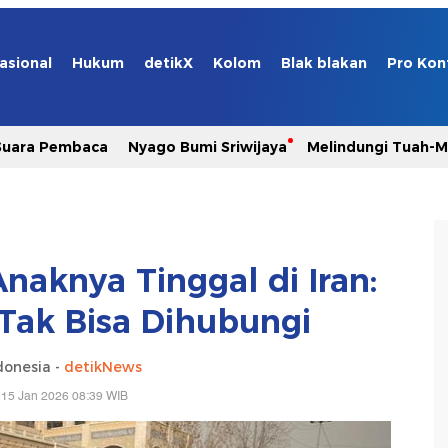
asional
Hukum
detikX
Kolom
Blak blakan
Pro Kon
Suara Pembaca
Nyago Bumi Sriwijaya
Melindungi Tuah-
naknya Tinggal di Iran:
 Tak Bisa Dihubungi
donesia -
detikNews
 15 Jan 2026 08:39 WIB