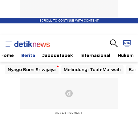
SCROLL TO CONTINUE WITH CONTENT
Home
Berita
Jabodetabek
Internasional
Hukum
Nyago Bumi Sriwijaya
Melindungi Tuah-Marwah
Ban
ADVERTISEMENT