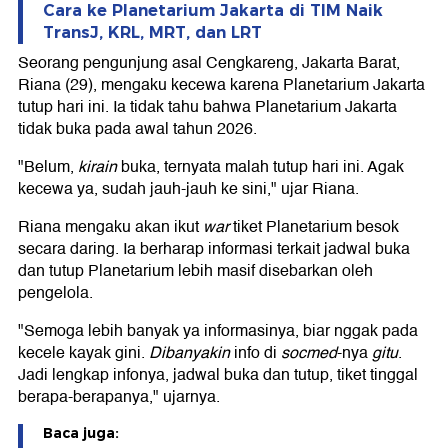
Cara ke Planetarium Jakarta di TIM Naik
TransJ, KRL, MRT, dan LRT
Seorang pengunjung asal Cengkareng, Jakarta Barat,
Riana (29), mengaku kecewa karena Planetarium Jakarta
tutup hari ini. Ia tidak tahu bahwa Planetarium Jakarta
tidak buka pada awal tahun 2026.
"Belum,
kirain
buka, ternyata malah tutup hari ini. Agak
kecewa ya, sudah jauh-jauh ke sini," ujar Riana.
Riana mengaku akan ikut
war
tiket Planetarium besok
secara daring. Ia berharap informasi terkait jadwal buka
dan tutup Planetarium lebih masif disebarkan oleh
pengelola.
"Semoga lebih banyak ya informasinya, biar nggak pada
kecele kayak gini.
Dibanyakin
info di
socmed
-nya
gitu
.
Jadi lengkap infonya, jadwal buka dan tutup, tiket tinggal
berapa-berapanya," ujarnya.
Baca juga: