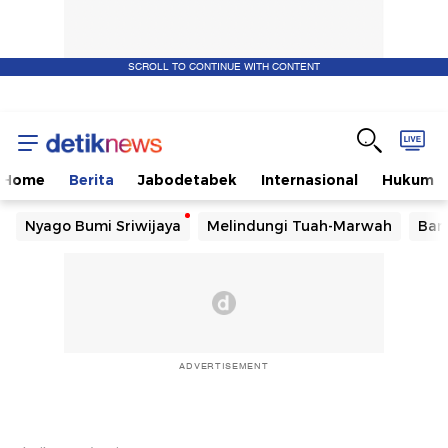
SCROLL TO CONTINUE WITH CONTENT
Home
Berita
Jabodetabek
Internasional
Hukum
Nyago Bumi Sriwijaya
Melindungi Tuah-Marwah
Ban
ADVERTISEMENT