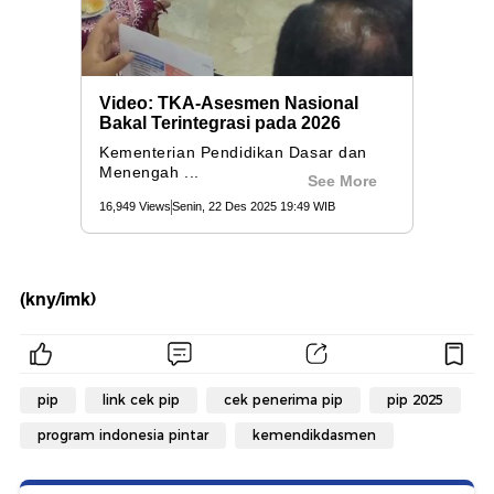
(kny/imk)
pip
link cek pip
cek penerima pip
pip 2025
program indonesia pintar
kemendikdasmen