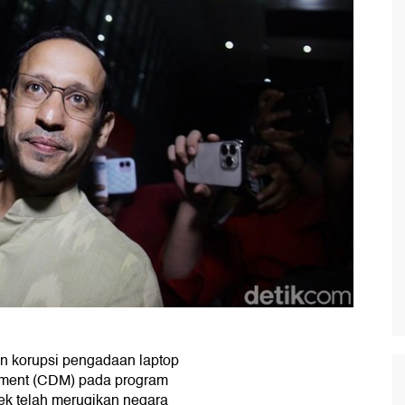
 korupsi pengadaan laptop
ment (CDM) pada program
tek telah merugikan negara