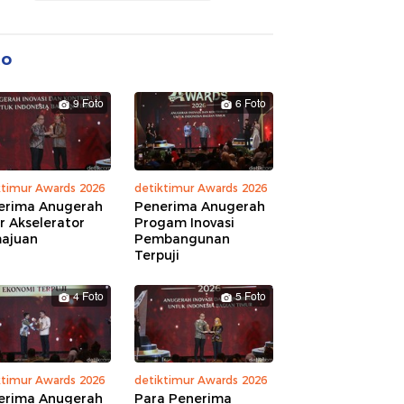
to
9 Foto
6 Foto
ktimur Awards 2026
detiktimur Awards 2026
erima Anugerah
Penerima Anugerah
r Akselerator
Progam Inovasi
ajuan
Pembangunan
Terpuji
4 Foto
5 Foto
ktimur Awards 2026
detiktimur Awards 2026
erima Anugerah
Para Penerima