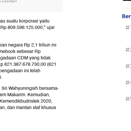
H CONTENT
Ber
au suatu korporasi yaitu
Rp 809.596.125.000," ujar
#
n negara Rp 2,1 triliun ini
#
omebook sebesar Rp
pengadaan CDM yang tidak
Rp 621.387.678.730,00 (621
#
pengadaan ini telah
i.
#
n Sri Wahyuningsih bersama-
iem Makarim. Kemudian,
#
 Kemendikbudristek 2020,
tan, dan mantan staf khusus