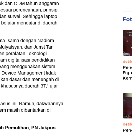
k dan CDM tahun anggaran
sesuai perencanaan, prinsip
dan survei. Sehingga laptop
Fo
s belajar mengajar di daerah
ama- sama dengan Nadiem
Mulyatsyah, dan Jurist Tan
an peralatan Teknologi
am digitalisasi pendidikan
deti
yang menggunakan sistem
Pen
 Device Management tidak
Figu
Kem
dikan dasar dan menengah di
khususnya daerah 3T," ujar
asus ini. Namun, dakwaannya
em masih dibantarkan di
deti
ih Pemulihan, PN Jakpus
Pen