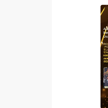
Aj
be
Usu