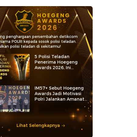
ang penghargaan persembahan detikcom
rsama POLRI kepada sosok polisi teladan.
lkan polisi teladan di sekitarmu!
5 Polisi Teladan
Penerima Hoegeng
Awards 2026, Ini
Kategori dan Kiprahnya
IM57+ Sebut Hoegeng
Awards Jadi Motivasi
Polri Jalankan Amanat
Konstitusi
Lihat Selengkapnya