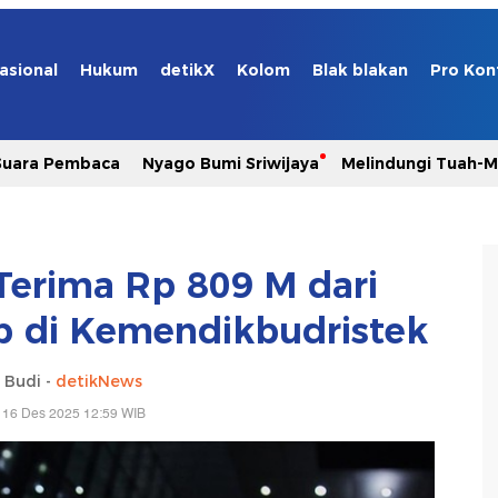
asional
Hukum
detikX
Kolom
Blak blakan
Pro Kon
Suara Pembaca
Nyago Bumi Sriwijaya
Melindungi Tuah-
Terima Rp 809 M dari
 di Kemendikbudristek
 Budi -
detikNews
 16 Des 2025 12:59 WIB