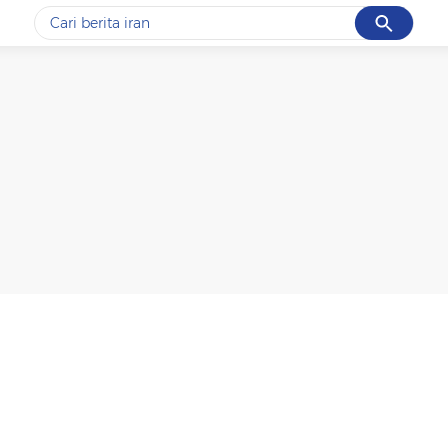
Cancel
Yang sedang ramai dicari
#1
data live draw sgp
#2
piala presiden 2026
#3
prabowo
#4
iran
#5
gempa hari ini
Promoted
Terakhir yang dicari
Loading...