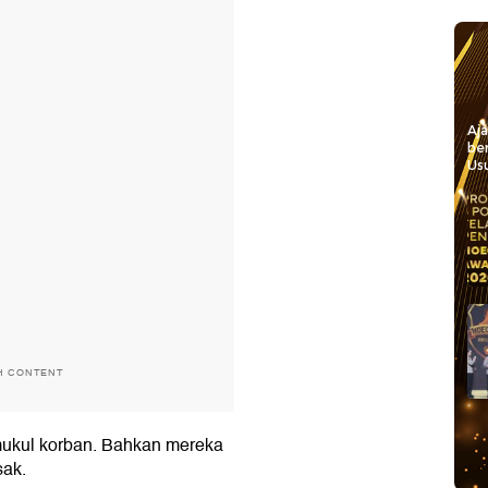
Aj
be
Usu
H CONTENT
ukul korban. Bahkan mereka
sak.