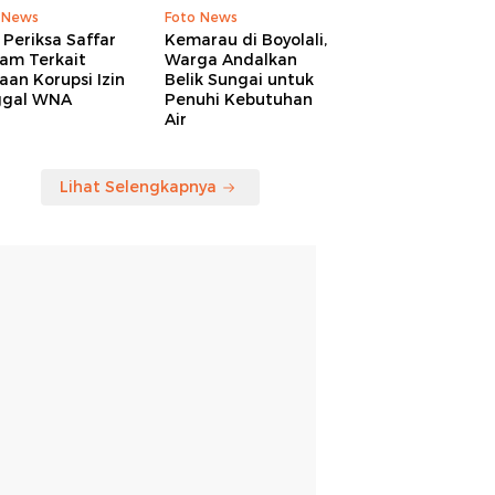
 News
Foto News
Periksa Saffar
Kemarau di Boyolali,
am Terkait
Warga Andalkan
an Korupsi Izin
Belik Sungai untuk
ggal WNA
Penuhi Kebutuhan
Air
Lihat Selengkapnya