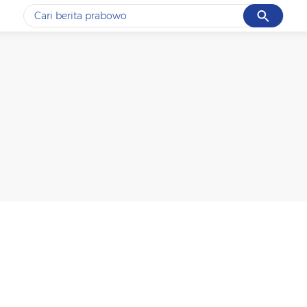
Cancel
Yang sedang ramai dicari
#1
data live draw sgp
#2
gempa hari ini
#3
prabowo
#4
iran
#5
demo
Promoted
Terakhir yang dicari
Loading...