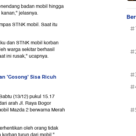
enendang badan mobil hingga
 kanan," jelasnya.
Ber
mpas STNK mobil. Saat itu
#
aku dan STNK mobil korban
leh warga sekitar berhasil
#
 ini rusak," ucapnya.
#
an 'Gosong' Sisa Ricuh
#
Sabtu (13/12) pukul 15.17
dari arah Jl. Raya Bogor
obil Mazda 2 berwarna Merah
#
rhentikan oleh orang tidak
korban turun dari mobil,"