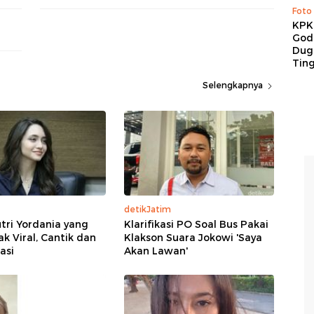
Foto
KPK 
God
Duga
Tin
Selengkapnya
detikJatim
tri Yordania yang
Klarifikasi PO Soal Bus Pakai
 Viral, Cantik dan
Klakson Suara Jokowi 'Saya
asi
Akan Lawan'