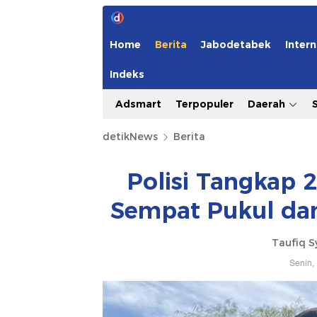
Home
Berita
Jabodetabek
Intern
Indeks
Adsmart
Terpopuler
Daerah
detikNews
Berita
Polisi Tangkap 
Sempat Pukul da
Taufiq S
Senin,