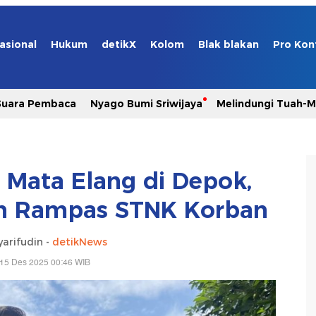
asional
Hukum
detikX
Kolom
Blak blakan
Pro Kon
Suara Pembaca
Nyago Bumi Sriwijaya
Melindungi Tuah-
2 Mata Elang di Depok,
n Rampas STNK Korban
yarifudin -
detikNews
 15 Des 2025 00:46 WIB