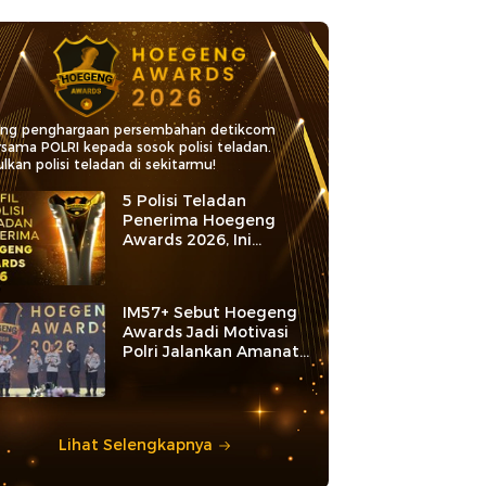
ang penghargaan persembahan detikcom
rsama POLRI kepada sosok polisi teladan.
lkan polisi teladan di sekitarmu!
5 Polisi Teladan
Penerima Hoegeng
Awards 2026, Ini
Kategori dan Kiprahnya
IM57+ Sebut Hoegeng
Awards Jadi Motivasi
Polri Jalankan Amanat
Konstitusi
Lihat Selengkapnya