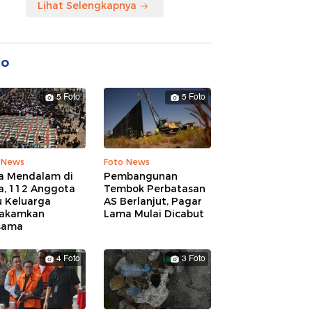
Lihat Selengkapnya
to
5 Foto
5 Foto
 News
Foto News
a Mendalam di
Pembangunan
a, 112 Anggota
Tembok Perbatasan
u Keluarga
AS Berlanjut, Pagar
akamkan
Lama Mulai Dicabut
sama
4 Foto
3 Foto