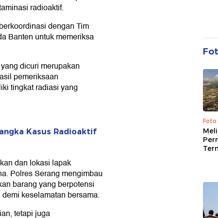
aminasi radioaktif.
berkoordinasi dengan Tim
a Banten untuk memeriksa
Fo
 yang dicuri merupakan
asil pemeriksaan
i tingkat radiasi yang
Foto
Mel
sangka Kasus Radioaktif
Per
Ter
nkan dan lokasi lapak
ana. Polres Serang mengimbau
an barang yang berpotensi
mi demi keselamatan bersama.
an, tetapi juga