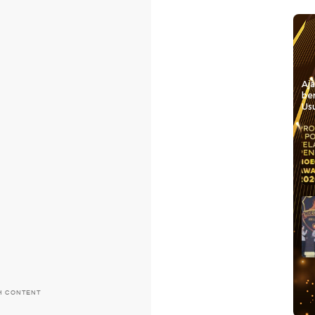
Aj
be
Usu
H CONTENT