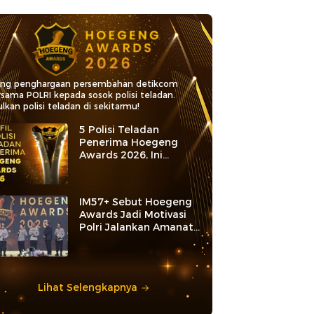
ang penghargaan persembahan detikcom
rsama POLRI kepada sosok polisi teladan.
lkan polisi teladan di sekitarmu!
5 Polisi Teladan
Penerima Hoegeng
Awards 2026, Ini
Kategori dan Kiprahnya
IM57+ Sebut Hoegeng
Awards Jadi Motivasi
Polri Jalankan Amanat
Konstitusi
Lihat Selengkapnya