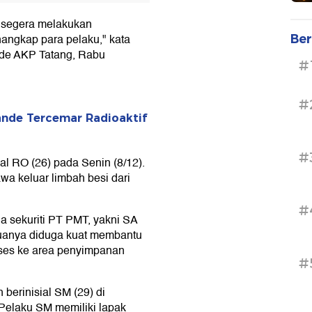
 segera melakukan
nangkap para pelaku," kata
Ber
de AKP Tatang, Rabu
#
#
nde Tercemar Radioaktif
#
al RO (26) pada Senin (8/12).
 keluar limbah besi dari
#
a sekuriti PT PMT, yakni SA
anya diduga kuat membantu
kses ke area penyimpanan
#
berinisial SM (29) di
elaku SM memiliki lapak