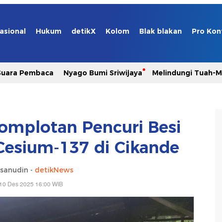
asional
Hukum
detikX
Kolom
Blak blakan
Pro Kon
Suara Pembaca
Nyago Bumi Sriwijaya
Melindungi Tuah-
Komplotan Pencuri Besi
Cesium-137 di Cikande
hsanudin -
detikNews
10 Des 2025 16:00 WIB