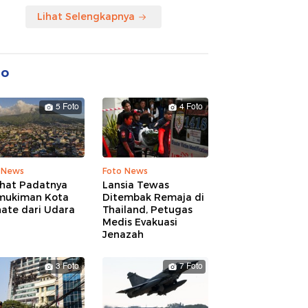
Lihat Selengkapnya
to
5 Foto
4 Foto
 News
Foto News
ihat Padatnya
Lansia Tewas
mukiman Kota
Ditembak Remaja di
nate dari Udara
Thailand, Petugas
Medis Evakuasi
Jenazah
3 Foto
7 Foto