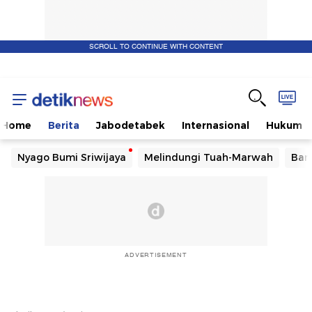
SCROLL TO CONTINUE WITH CONTENT
Home
Berita
Jabodetabek
Internasional
Hukum
Nyago Bumi Sriwijaya
Melindungi Tuah-Marwah
Ban
ADVERTISEMENT