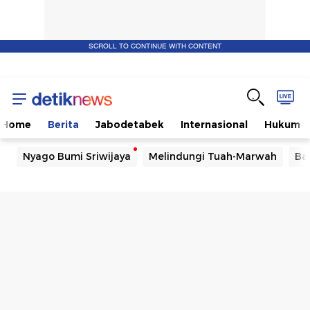
SCROLL TO CONTINUE WITH CONTENT
Home
Berita
Jabodetabek
Internasional
Hukum
Nyago Bumi Sriwijaya
Melindungi Tuah-Marwah
Ba