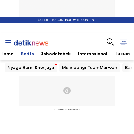
SCROLL TO CONTINUE WITH CONTENT
Home
Berita
Jabodetabek
Internasional
Hukum
Nyago Bumi Sriwijaya
Melindungi Tuah-Marwah
Ban
ADVERTISEMENT