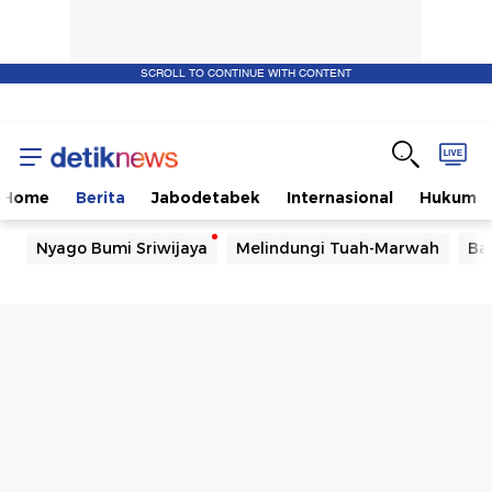
SCROLL TO CONTINUE WITH CONTENT
Home
Berita
Jabodetabek
Internasional
Hukum
Nyago Bumi Sriwijaya
Melindungi Tuah-Marwah
Ba