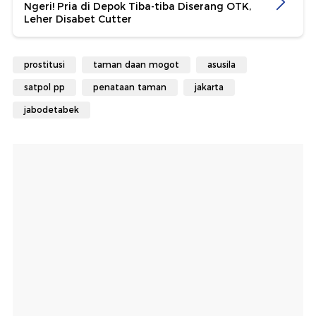
Ngeri! Pria di Depok Tiba-tiba Diserang OTK,
Leher Disabet Cutter
prostitusi
taman daan mogot
asusila
satpol pp
penataan taman
jakarta
jabodetabek