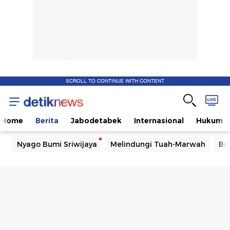
SCROLL TO CONTINUE WITH CONTENT
Home
Berita
Jabodetabek
Internasional
Hukum
Nyago Bumi Sriwijaya
Melindungi Tuah-Marwah
Ba