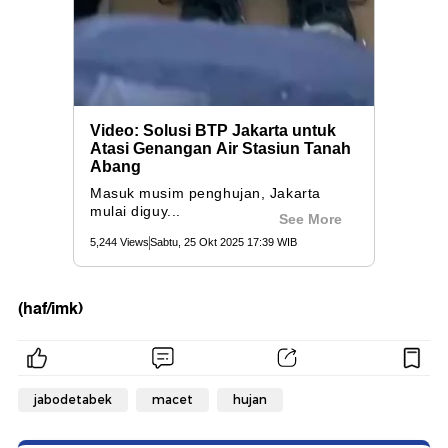
(haf/imk)
jabodetabek
macet
hujan