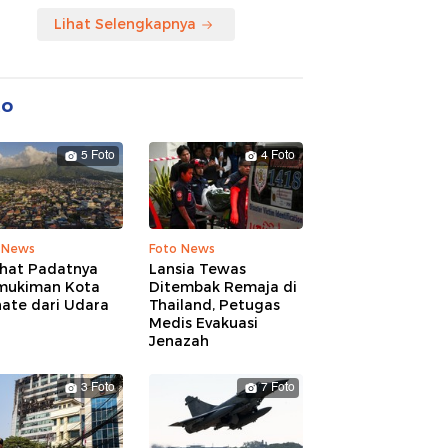
Lihat Selengkapnya
to
5 Foto
4 Foto
 News
Foto News
ihat Padatnya
Lansia Tewas
mukiman Kota
Ditembak Remaja di
nate dari Udara
Thailand, Petugas
Medis Evakuasi
Jenazah
3 Foto
7 Foto