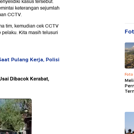
nyelidiki kasus tersebut.
mintai keterangan sejumlah
aman CCTV.
ama tim, kemudian cek CCTV
Fo
pelaku. Kita masih telusuri
aat Pulang Kerja, Polisi
Foto
 Usai Dibacok Kerabat,
Mel
Per
Ter