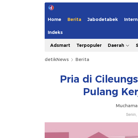
Home
Berita
Jabodetabek
Intern
Indeks
Adsmart
Terpopuler
Daerah
detikNews
Berita
Pria di Cileung
Pulang Ker
Muchamad
Senin,