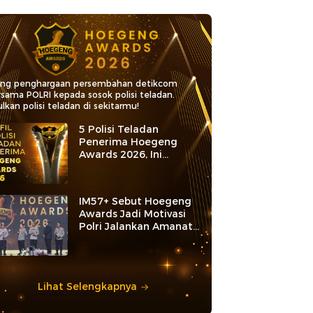
ang penghargaan persembahan detikcom
rsama POLRI kepada sosok polisi teladan.
lkan polisi teladan di sekitarmu!
5 Polisi Teladan
Penerima Hoegeng
Awards 2026, Ini
Kategori dan Kiprahnya
IM57+ Sebut Hoegeng
Awards Jadi Motivasi
Polri Jalankan Amanat
Konstitusi
Lihat Selengkapnya