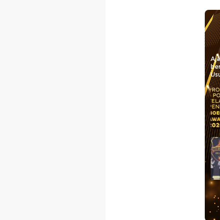
Aj
be
Usu