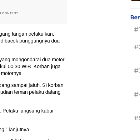
H CONTENT
Ber
#
pegang tangan pelaku kan,
 dibacok punggungnya dua
#
u yang mengendarai dua motor
ukul 00.30 WIB. Korban juga
#
 motornya.
ndang sampai jatuh. Si korban
mudian teman pelaku datang
#
. Pelaku langsung kabur
#
g," lanjutnya.