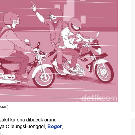
kcom)
sakit karena dibacok orang
Bogor
aya Cileungsi-Jonggol,
,
i.