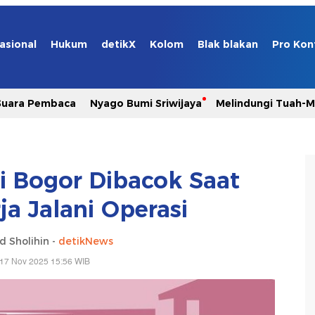
asional
Hukum
detikX
Kolom
Blak blakan
Pro Kon
Suara Pembaca
Nyago Bumi Sriwijaya
Melindungi Tuah-
si Bogor Dibacok Saat
ja Jalani Operasi
 Sholihin -
detikNews
 17 Nov 2025 15:56 WIB