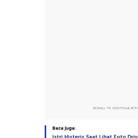
SCROLL TO CONTINUE WIT
Baca juga:
Istri Histeris Saat Lihat Foto Dri