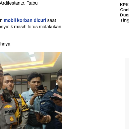
Ardilestanto, Rabu
KPK 
God
Duga
mobil korban dicuri
an
saat
Tin
enyidik masih terus melakukan
uhnya.