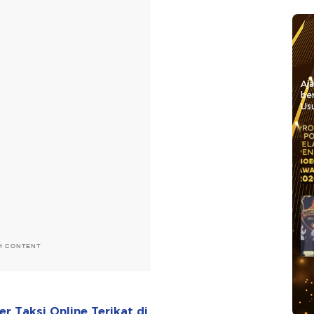
Aj
be
Usu
H CONTENT
ver Taksi Online Terikat di