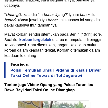
astagfirullahaladzim,
saya istighfarlah ya, banyaknya,"
ucapnya.
"
Udah git
u kata dia 'Itu
bener
Ujang?' Iya ini
bener
'Itu
bener
?' (Saya jawab) Iya
bener
. Ini kausnya ini yang dia
pakai kausnya ini," tambahnya.
Mayat korban sendiri ditemukan pada Senin (10/11) sore.
korban tergeletak
Saat itu,
di area rerumputan di pinggir
Tol Jagorawi. Saat ditemukan, tangan, kaki, dan mulut
korban dalam keadaan terikat. Korban ditemukan dalam
keadaan telentang.
Baca juga:
Polisi Temukan Unsur Pidana di Kasus Driver
Taksi Online Tewas di Tol Jagorawi
Tonton juga Video: Opang yang Paksa Turun Ibu
Bawa Bayi dari Taksi Online Ditangkap