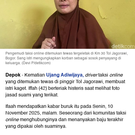
Pengemudi taksi online ditemukan tewas tergeletak di Km 30 Tol Jagorawi,
Bogor. Sang istri mengungkapkan korban sebagai sosok penyayang di
keluarga. (Devi P/detikcom)
Depok
Ujang Adiwijaya,
-
Kematian
driver
taksi
online
yang ditemukan tewas di pinggir Tol Jagorawi, membuat
istri kaget. Iffah (42) berteriak histeris saat melihat foto
jasad suami yang terikat.
Ifaah mendapatkan kabar buruk itu pada Senin, 10
November 2025, malam. Seseorang dari komunitas taksi
online
menghubunginya dan menanyakan baju terakhir
yang dipakai oleh suaminya.