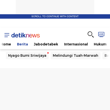
SCROLL TO CONTINUE WITH CONTENT
Home
Berita
Jabodetabek
Internasional
Hukum
Nyago Bumi Sriwijaya
Melindungi Tuah-Marwah
Ba