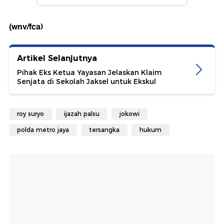
(wnv/fca)
Artikel Selanjutnya
Pihak Eks Ketua Yayasan Jelaskan Klaim
Senjata di Sekolah Jaksel untuk Ekskul
roy suryo
ijazah palsu
jokowi
polda metro jaya
tersangka
hukum