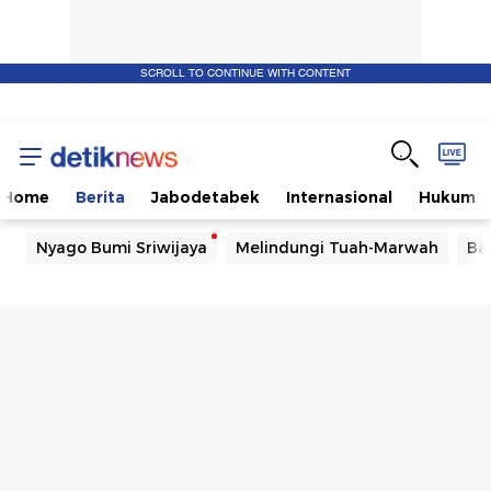
SCROLL TO CONTINUE WITH CONTENT
Home
Berita
Jabodetabek
Internasional
Hukum
Nyago Bumi Sriwijaya
Melindungi Tuah-Marwah
Ba