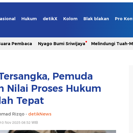
asional
Hukum
detikX
Kolom
Blak blakan
Pro Kon
Suara Pembaca
Nyago Bumi Sriwijaya
Melindungi Tuah-
 Tersangka, Pemuda
Nilai Proses Hukum
ah Tepat
hmad Rizqo -
detikNews
 10 Nov 2025 08:52 WIB