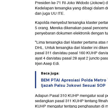
Presiden ke-71 RI Joko Widodo (Jokowi) dij
Kedelapan tersangka yang dibagi dalam du
dan juga UU ITE.
Kapolda menyebut tersangka klaster pertama
5 orang. Mereka dikenakan pasal pencemar
penyebaran dokumen elektronik dengan t
"Lima tersangka dari klaster pertama ata
DHL. Untuk tersangka dari klaster ini dik
pasal 311 dan/atau pasal 160 KUHP dan/at
ayat 4 dan/atau pasal 28 ayat 2 juncto pas
Irjen Asep Edi.
Baca juga:
BEM PTAI Apresiasi Polda Metro
Ijazah Palsu Jokowi Sesuai SOP
Adapun Pasal 310 KUHP mengatur soal p
sedangkan pasal 311 KUHP tentang fitnah.
KUHP mengatur tentang penghasutan di 