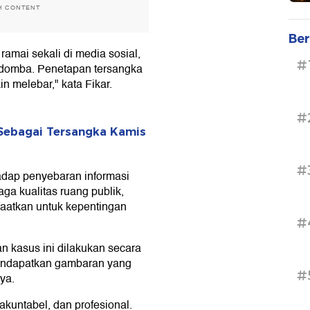
H CONTENT
Ber
ramai sekali di media sosial,
#
 domba. Penetapan tersangka
n melebar," kata Fikar.
#
 Sebagai Tersangka Kamis
#
adap penyebaran informasi
ga kualitas ruang publik,
faatkan untuk kepentingan
#
an kasus ini dilakukan secara
 mendapatkan gambaran yang
#
ya.
 akuntabel, dan profesional.