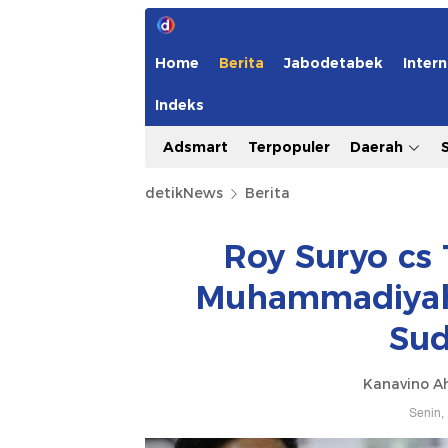
Home
Berita
Jabodetabek
Intern
Indeks
Adsmart
Terpopuler
Daerah
detikNews
Berita
Roy Suryo cs
Muhammadiyah 
Sud
Kanavino A
Senin,