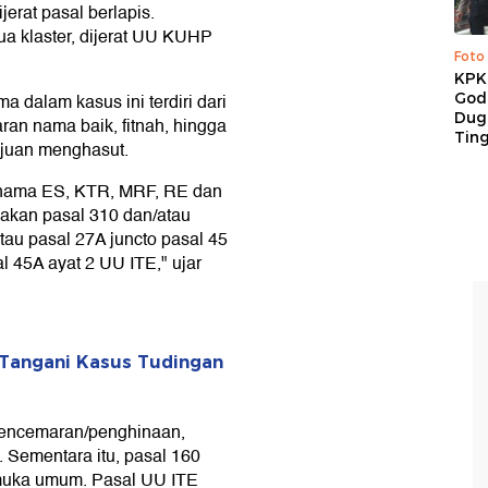
erat pasal berlapis.
a klaster, dijerat UU KUHP
Foto
KPK 
God
 dalam kasus ini terdiri dari
Duga
an nama baik, fitnah, hingga
Tin
ujuan menghasut.
s nama ES, KTR, MRF, RE dan
enakan pasal 310 dan/atau
au pasal 27A juncto pasal 45
al 45A ayat 2 UU ITE," ujar
 Tangani Kasus Tudingan
encemaran/penghinaan,
 Sementara itu, pasal 160
muka umum. Pasal UU ITE