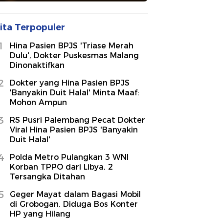
ita Terpopuler
1
Hina Pasien BPJS 'Triase Merah
Dulu', Dokter Puskesmas Malang
Dinonaktifkan
2
Dokter yang Hina Pasien BPJS
'Banyakin Duit Halal' Minta Maaf:
Mohon Ampun
3
RS Pusri Palembang Pecat Dokter
Viral Hina Pasien BPJS 'Banyakin
Duit Halal'
4
Polda Metro Pulangkan 3 WNI
Korban TPPO dari Libya, 2
Tersangka Ditahan
5
Geger Mayat dalam Bagasi Mobil
di Grobogan, Diduga Bos Konter
HP yang Hilang