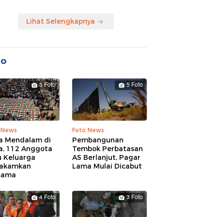
Lihat Selengkapnya
to
5 Foto
5 Foto
 News
Foto News
a Mendalam di
Pembangunan
a, 112 Anggota
Tembok Perbatasan
u Keluarga
AS Berlanjut, Pagar
akamkan
Lama Mulai Dicabut
sama
4 Foto
3 Foto