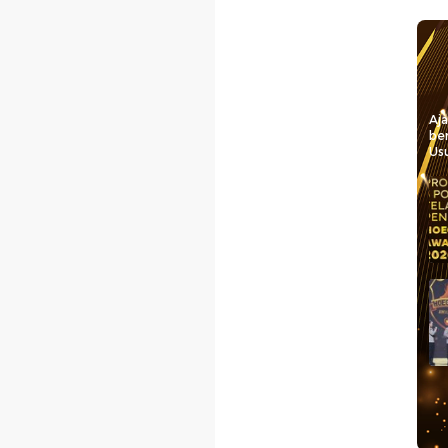
Aj
be
Usu