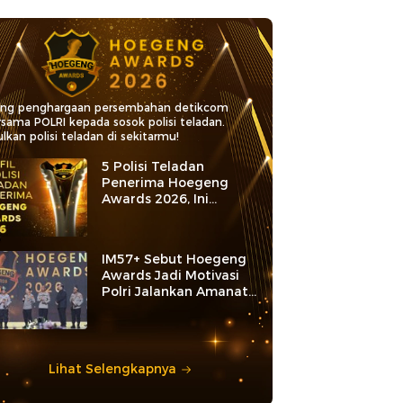
ang penghargaan persembahan detikcom
rsama POLRI kepada sosok polisi teladan.
lkan polisi teladan di sekitarmu!
5 Polisi Teladan
Penerima Hoegeng
Awards 2026, Ini
Kategori dan Kiprahnya
IM57+ Sebut Hoegeng
Awards Jadi Motivasi
Polri Jalankan Amanat
Konstitusi
Lihat Selengkapnya