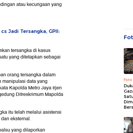
tudingan atau kecurigaan yang
cs Jadi Tersangka, GPII:
Fo
kan tersangka di kasus
satu yang ditetapkan sebagai
pan orang tersangka dalam
Foto
n manipulasi data yang
Duk
kata Kapolda Metro Jaya Irjen
Gaz
i gedung Ditreskrimum Mapolda
Sat
Dim
Ber
 itu telah melalui asistensi
 dan eksternal.
palsu yang dilaporkan