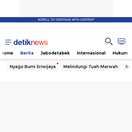
SCROLL TO CONTINUE WITH CONTENT
Home
Berita
Jabodetabek
Internasional
Hukum
Nyago Bumi Sriwijaya
Melindungi Tuah-Marwah
Ba