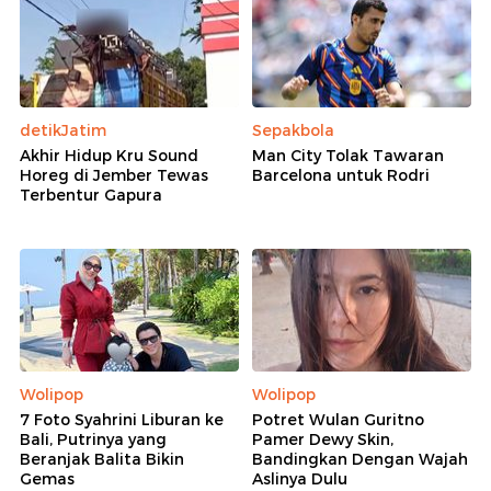
detikJatim
Sepakbola
Akhir Hidup Kru Sound
Man City Tolak Tawaran
Horeg di Jember Tewas
Barcelona untuk Rodri
Terbentur Gapura
Wolipop
Wolipop
7 Foto Syahrini Liburan ke
Potret Wulan Guritno
Bali, Putrinya yang
Pamer Dewy Skin,
Beranjak Balita Bikin
Bandingkan Dengan Wajah
Gemas
Aslinya Dulu