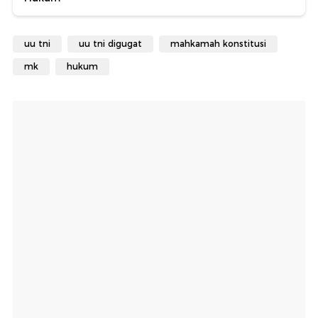
uu tni
uu tni digugat
mahkamah konstitusi
mk
hukum