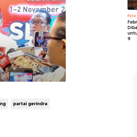
Foto
Febr
Dib
untu
9
ang
partai gerindra