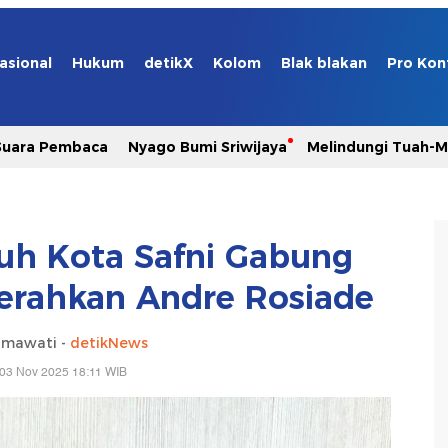
asional
Hukum
detikX
Kolom
Blak blakan
Pro Kon
Suara Pembaca
Nyago Bumi Sriwijaya
Melindungi Tuah-
uh Kota Safni Gabung
serahkan Andre Rosiade
hmawati -
detikNews
 03 Nov 2025 18:11 WIB