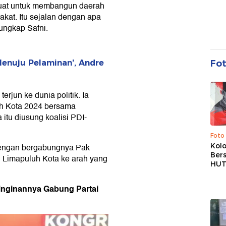
kuat untuk membangun daerah
at. Itu sejalan dengan apa
ungkap Safni.
Fo
enuju Pelaminan', Andre
rjun ke dunia politik. Ia
h Kota 2024 bersama
itu diusung koalisi PDI-
Foto
Kolo
dengan bergabungnya Pak
Ber
n Limapuluh Kota ke arah yang
HUT
inginannya Gabung Partai