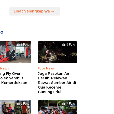
Lihat Selengkapnya
to
3 Foto
5 Foto
 News
Foto News
ng Fly Over
Jaga Pasokan Air
solek Sambut
Bersih, Relawan
 Kemerdekaan
Rawat Sumber Air di
Gua Keceme
Gunungkidul
5 Foto
7 Foto