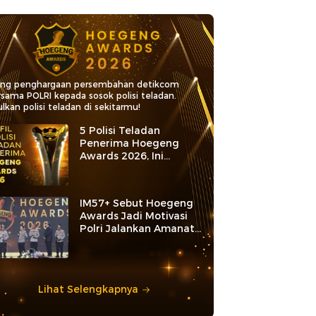
ang penghargaan persembahan detikcom
rsama POLRI kepada sosok polisi teladan.
lkan polisi teladan di sekitarmu!
5 Polisi Teladan
Penerima Hoegeng
Awards 2026, Ini
Kategori dan Kiprahnya
IM57+ Sebut Hoegeng
Awards Jadi Motivasi
Polri Jalankan Amanat
Konstitusi
Lihat Selengkapnya