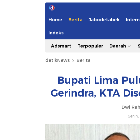
Home
Berita
Jabodetabek
Intern
Indeks
Adsmart
Terpopuler
Daerah
detikNews
Berita
Bupati Lima Pul
Gerindra, KTA Di
Dwi Ra
Senin,