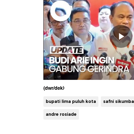
(dwr/dek)
bupati lima puluh kota
safni sikumb
andre rosiade