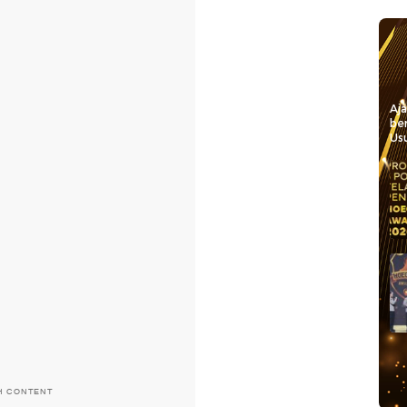
Aj
be
Usu
H CONTENT