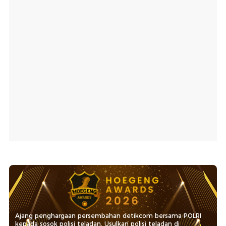
Ajang penghargaan persembahan detikcom bersama POLRI
kepada sosok polisi teladan. Usulkan polisi teladan di