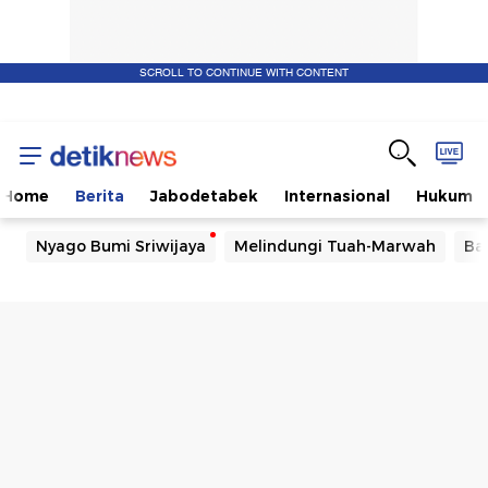
SCROLL TO CONTINUE WITH CONTENT
Home
Berita
Jabodetabek
Internasional
Hukum
Nyago Bumi Sriwijaya
Melindungi Tuah-Marwah
Ba