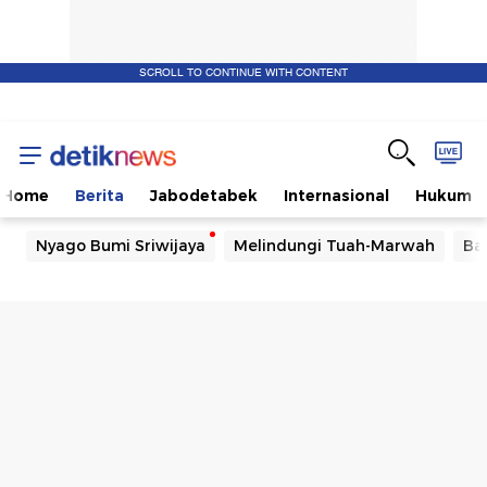
SCROLL TO CONTINUE WITH CONTENT
Home
Berita
Jabodetabek
Internasional
Hukum
Nyago Bumi Sriwijaya
Melindungi Tuah-Marwah
Ba