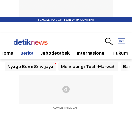
SCROLL TO CONTINUE WITH CONTENT
Home
Berita
Jabodetabek
Internasional
Hukum
Nyago Bumi Sriwijaya
Melindungi Tuah-Marwah
Ban
ADVERTISEMENT