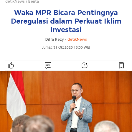
detikNews
Berita
Waka MPR Bicara Pentingnya
Deregulasi dalam Perkuat Iklim
Investasi
Diffa Rezy -
detikNews
Jumat, 31 Okt 2025 13:00 WIB