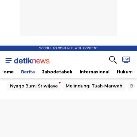
SCROLL TO CONTINUE WITH CONTENT
Home
Berita
Jabodetabek
Internasional
Hukum
Nyago Bumi Sriwijaya
Melindungi Tuah-Marwah
Ba