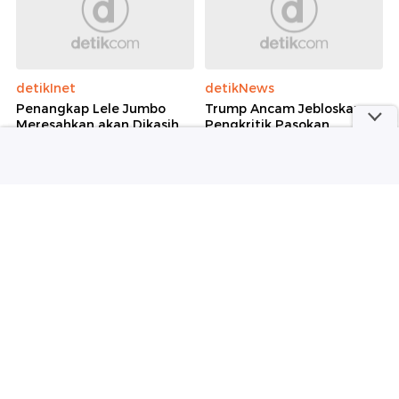
detikInet
detikNews
Penangkap Lele Jumbo
Trump Ancam Jebloskan
Meresahkan akan Dikasih
Pengkritik Pasokan
Duit Pemerintah
Amunisi AS ke Penjara!
Wolipop
Wolipop
Sosok Putri Yordania yang
Gaya Mewah Syahrini
Mendadak Viral, Cantik dan
Bersepeda di Bali, Sandal
Berprestasi
Jepit Rp 8 Jutaan Bikin
Salfok