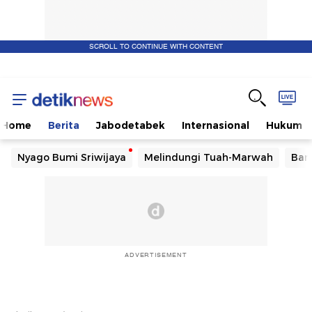
SCROLL TO CONTINUE WITH CONTENT
Home
Berita
Jabodetabek
Internasional
Hukum
Nyago Bumi Sriwijaya
Melindungi Tuah-Marwah
Ban
ADVERTISEMENT