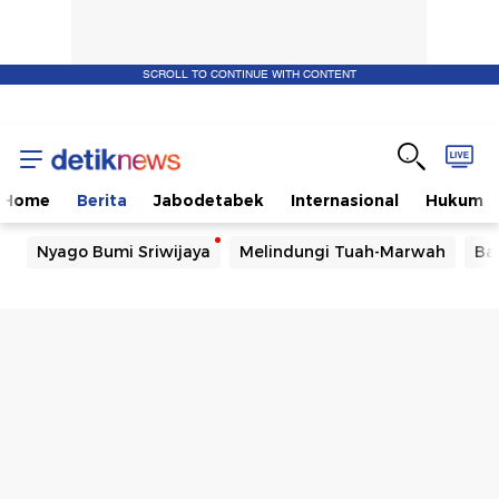
SCROLL TO CONTINUE WITH CONTENT
Home
Berita
Jabodetabek
Internasional
Hukum
Nyago Bumi Sriwijaya
Melindungi Tuah-Marwah
Ba