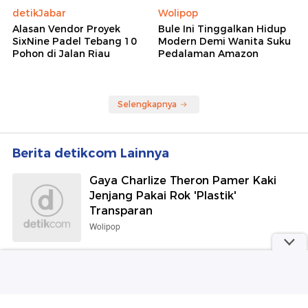
detikJabar
Wolipop
Alasan Vendor Proyek
Bule Ini Tinggalkan Hidup
SixNine Padel Tebang 10
Modern Demi Wanita Suku
Pohon di Jalan Riau
Pedalaman Amazon
Selengkapnya
Berita detikcom Lainnya
Gaya Charlize Theron Pamer Kaki
Jenjang Pakai Rok 'Plastik'
Transparan
Wolipop
Madrid dan Leipzig Sepakati
Transfer Diomande, Nilainya Segini
Sepakbola