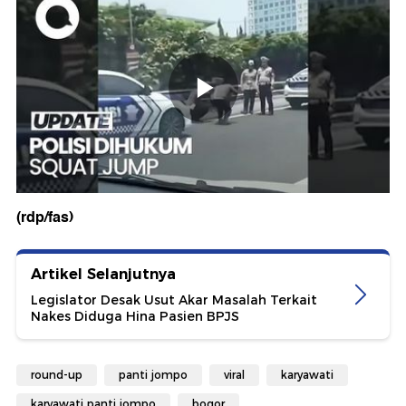
(rdp/fas)
Artikel Selanjutnya
Legislator Desak Usut Akar Masalah Terkait
Nakes Diduga Hina Pasien BPJS
round-up
panti jompo
viral
karyawati
karyawati panti jompo
bogor