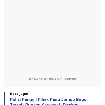
SCROLL TO CONTINUE WITH CONTENT
Baca juga:
Polisi Panggil Pihak Panti Jompo Bogor
Terkait Dugaan Karyawati Disekap