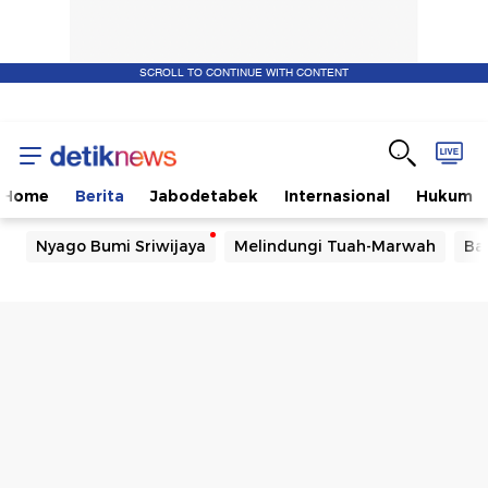
SCROLL TO CONTINUE WITH CONTENT
Home
Berita
Jabodetabek
Internasional
Hukum
Nyago Bumi Sriwijaya
Melindungi Tuah-Marwah
Ba