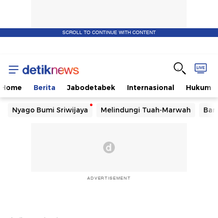
SCROLL TO CONTINUE WITH CONTENT
Home
Berita
Jabodetabek
Internasional
Hukum
Nyago Bumi Sriwijaya
Melindungi Tuah-Marwah
Ban
ADVERTISEMENT