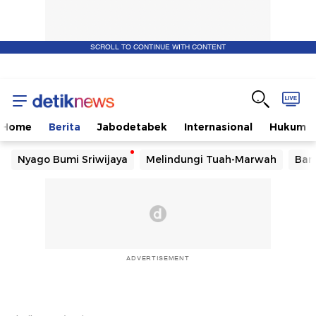
SCROLL TO CONTINUE WITH CONTENT
Home
Berita
Jabodetabek
Internasional
Hukum
Nyago Bumi Sriwijaya
Melindungi Tuah-Marwah
Ban
ADVERTISEMENT