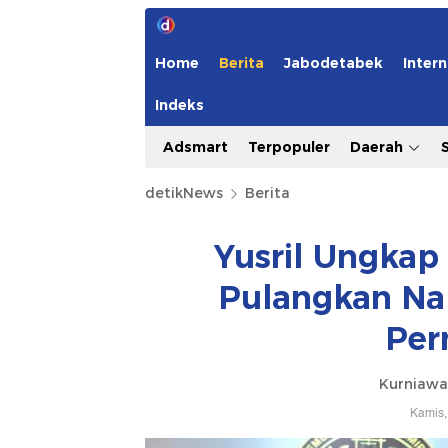
Home
Berita
Jabodetabek
Intern
Indeks
Adsmart
Terpopuler
Daerah
detikNews
Berita
Yusril Ungkap
Pulangkan Nap
Pe
Kurniawa
Kamis,