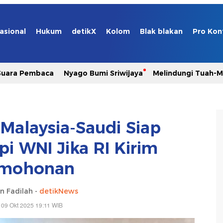
asional
Hukum
detikX
Kolom
Blak blakan
Pro Kon
Suara Pembaca
Nyago Bumi Sriwijaya
Melindungi Tuah-
 Malaysia-Saudi Siap
i WNI Jika RI Kirim
rmohonan
n Fadilah -
detikNews
 09 Okt 2025 19:11 WIB