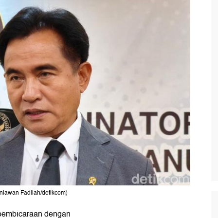
niawan Fadilah/detikcom)
pembicaraan dengan