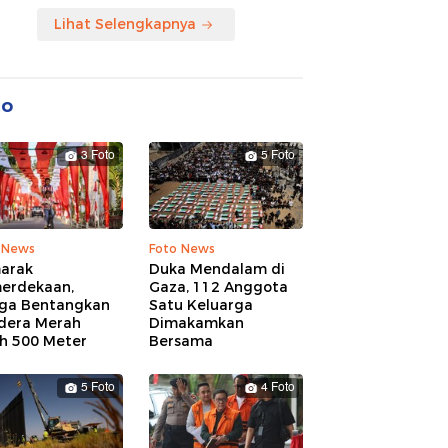
Lihat Selengkapnya
to
3 Foto
5 Foto
 News
Foto News
arak
Duka Mendalam di
erdekaan,
Gaza, 112 Anggota
ga Bentangkan
Satu Keluarga
dera Merah
Dimakamkan
ih 500 Meter
Bersama
5 Foto
4 Foto