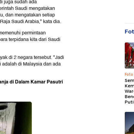
di juga sudah ada
merintah Saudi mengatakan
tu, dan mengatakan setiap
Raja Saudi Arabia," kata dia.
Fo
k memenuhi permintaan
ra terpidana kita dari Saudi
ak di 2 negara tersebut. "Jadi
ri adalah di Malaysia dan ada
Foto
Sem
nja di Dalam Kamar Pasutri
Kem
War
Ben
Put