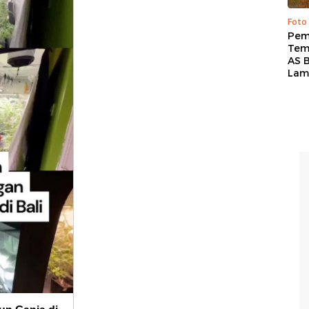
Foto
Pem
Tem
AS B
Lam