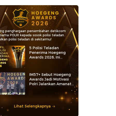
ang penghargaan persembahan detikcom
rsama POLRI kepada sosok polisi teladan.
lkan polisi teladan di sekitarmu!
5 Polisi Teladan
Penerima Hoegeng
Awards 2026, Ini
Kategori dan Kiprahnya
IM57+ Sebut Hoegeng
Awards Jadi Motivasi
Polri Jalankan Amanat
Konstitusi
Lihat Selengkapnya