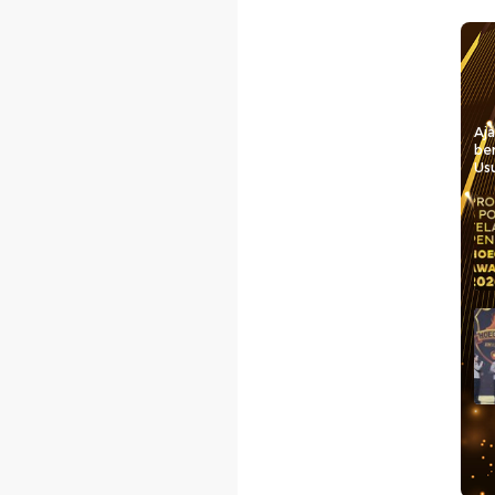
Aj
be
Usu