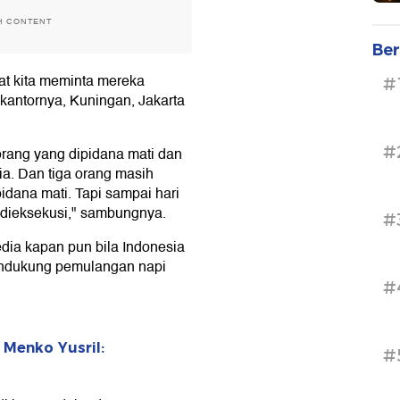
H CONTENT
Ber
at kita meminta mereka
#
i kantornya, Kuningan, Jakarta
#
 orang yang dipidana mati dan
a. Dan tiga orang masih
idana mati. Tapi sampai hari
ng dieksekusi," sambungnya.
#
dia kapan pun bila Indonesia
endukung pemulangan napi
#
 Menko Yusril:
#