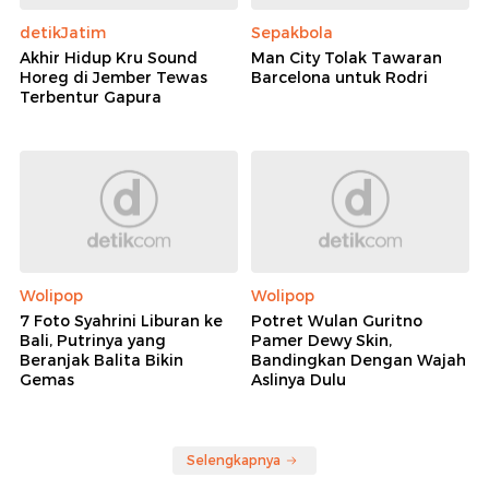
detikJatim
Sepakbola
Akhir Hidup Kru Sound
Man City Tolak Tawaran
Horeg di Jember Tewas
Barcelona untuk Rodri
Terbentur Gapura
Wolipop
Wolipop
7 Foto Syahrini Liburan ke
Potret Wulan Guritno
Bali, Putrinya yang
Pamer Dewy Skin,
Beranjak Balita Bikin
Bandingkan Dengan Wajah
Gemas
Aslinya Dulu
Selengkapnya