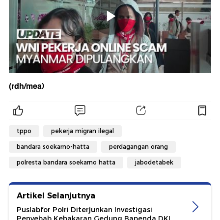
(rdh/mea)
tppo
pekerja migran ilegal
bandara soekarno-hatta
perdagangan orang
polresta bandara soekarno hatta
jabodetabek
Artikel Selanjutnya
Puslabfor Polri Diterjunkan Investigasi
Penyebab Kebakaran Gedung Bapenda DKI