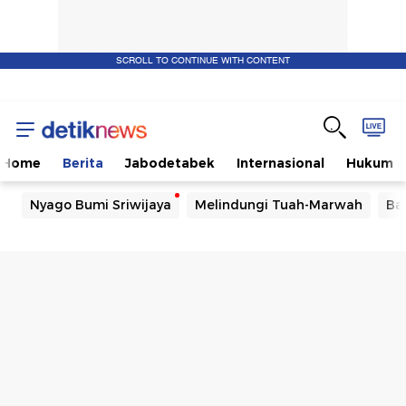
SCROLL TO CONTINUE WITH CONTENT
Home
Berita
Jabodetabek
Internasional
Hukum
Nyago Bumi Sriwijaya
Melindungi Tuah-Marwah
Ba