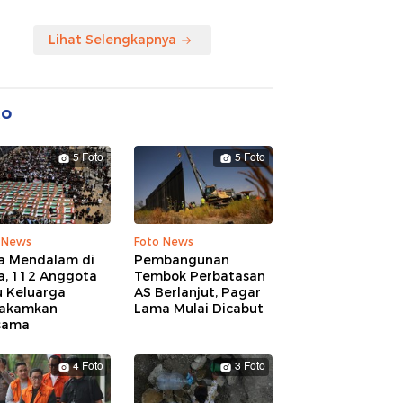
Lihat Selengkapnya
to
5 Foto
5 Foto
 News
Foto News
a Mendalam di
Pembangunan
a, 112 Anggota
Tembok Perbatasan
u Keluarga
AS Berlanjut, Pagar
akamkan
Lama Mulai Dicabut
sama
4 Foto
3 Foto