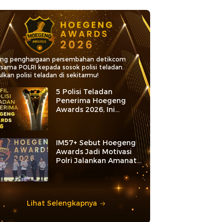
ang penghargaan persembahan detikcom
rsama POLRI kepada sosok polisi teladan.
lkan polisi teladan di sekitarmu!
5 Polisi Teladan
Penerima Hoegeng
Awards 2026, Ini
Kategori dan Kiprahnya
IM57+ Sebut Hoegeng
Awards Jadi Motivasi
Polri Jalankan Amanat
Konstitusi
Lihat Selengkapnya