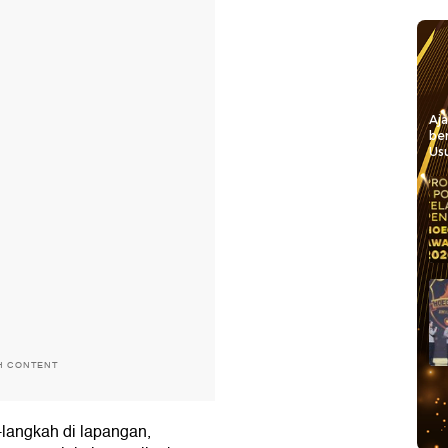
Aj
be
Usu
H CONTENT
-langkah di lapangan,