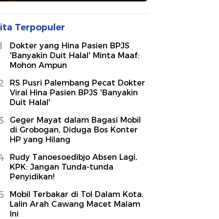
ita Terpopuler
1
Dokter yang Hina Pasien BPJS
'Banyakin Duit Halal' Minta Maaf:
Mohon Ampun
2
RS Pusri Palembang Pecat Dokter
Viral Hina Pasien BPJS 'Banyakin
Duit Halal'
3
Geger Mayat dalam Bagasi Mobil
di Grobogan, Diduga Bos Konter
HP yang Hilang
4
Rudy Tanoesoedibjo Absen Lagi,
KPK: Jangan Tunda-tunda
Penyidikan!
5
Mobil Terbakar di Tol Dalam Kota,
Lalin Arah Cawang Macet Malam
Ini