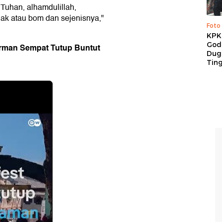
Tuhan, alhamdulillah,
dak atau bom dan sejenisnya,"
Foto
KPK 
God
Jerman Sempat Tutup Buntut
Duga
Tin