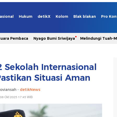
asional
Hukum
detikX
Kolom
Blak blakan
Pro Kon
Suara Pembaca
Nyago Bumi Sriwijaya
Melindungi Tuah-
 Sekolah Internasional
 Pastikan Situasi Aman
oviansah -
detikNews
08 Okt 2025 17:45 WIB