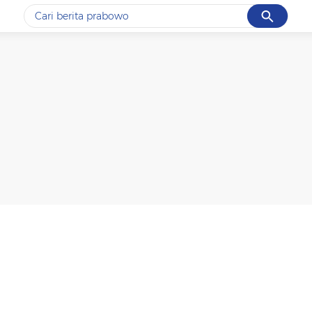
Cancel
Yang sedang ramai dicari
#1
gempa hari ini
#2
gempa
#3
prabowo
#4
iran
#5
demo
Promoted
Terakhir yang dicari
Loading...