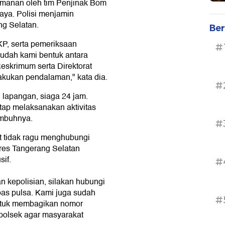
gamanan oleh tim Penjinak Bom
ya. Polisi menjamin
g Selatan.
Ber
KP, serta pemeriksaan
#
sudah kami bentuk antara
eskrimum serta Direktorat
lakukan pendalaman," kata dia.
#
 lapangan, siaga 24 jam.
etap melaksanakan aktivitas
imbuhnya.
#
t tidak ragu menghubungi
res Tangerang Selatan
sif.
#
 kepolisian, silakan hubungi
bas pulsa. Kami juga sudah
#
ntuk membagikan nomor
polsek agar masyarakat