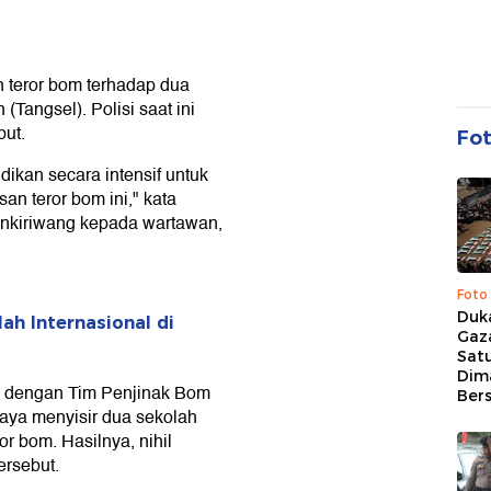
n teror bom terhadap dua
(Tangsel). Polisi saat ini
but.
Fo
ikan secara intensif untuk
n teror bom ini," kata
Inkiriwang kepada wartawan,
Foto
Duk
ah Internasional di
Gaz
Sat
Dim
i dengan Tim Penjinak Bom
Ber
aya menyisir dua sekolah
r bom. Hasilnya, nihil
ersebut.