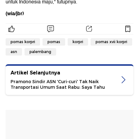
untuk Indonesia maju," tutupnya.
(wia/jbr)
pornas korpri
pornas
korpri
pornas xvii korpri
asn
palembang
Artikel Selanjutnya
Pramono Sindir ASN 'Curi-curi' Tak Naik
Transportasi Umum Saat Rabu: Saya Tahu