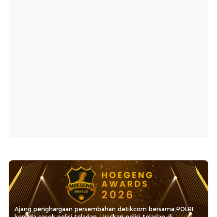
Ajang penghargaan persembahan detikcom bersama POLRI
kepada sosok polisi teladan. Usulkan polisi teladan di