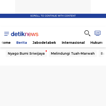
SCROLL TO CONTINUE WITH CONTENT
Home
Berita
Jabodetabek
Internasional
Hukum
Nyago Bumi Sriwijaya
Melindungi Tuah-Marwah
Ba