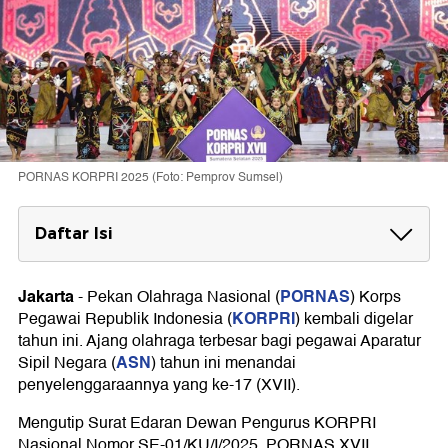
PORNAS KORPRI 2025 (Foto: Pemprov Sumsel)
Daftar Isi
Tema 2025 dan Tujuan Penyelenggaraan
Jakarta
PORNAS
-
Pekan Olahraga Nasional (
) Korps
Jadwal dan Lokasi Pelaksanaan PORNAS
KORPRI
Pegawai Republik Indonesia (
) kembali digelar
Peserta dan Cabor yang Dipertandingkan
tahun ini. Ajang olahraga terbesar bagi pegawai Aparatur
ASN
Sipil Negara (
) tahun ini menandai
penyelenggaraannya yang ke-17 (XVII).
Mengutip Surat Edaran Dewan Pengurus KORPRI
Nasional Nomor SE-01/KU/I/2025, PORNAS XVII