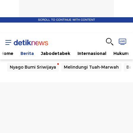
SCROLL TO CONTINUE WITH CONTENT
Home
Berita
Jabodetabek
Internasional
Hukum
Nyago Bumi Sriwijaya
Melindungi Tuah-Marwah
Ba