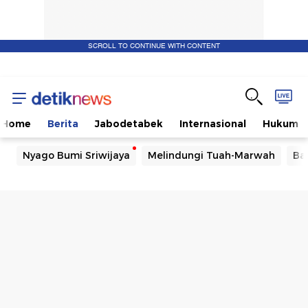
SCROLL TO CONTINUE WITH CONTENT
Home
Berita
Jabodetabek
Internasional
Hukum
Nyago Bumi Sriwijaya
Melindungi Tuah-Marwah
Ba