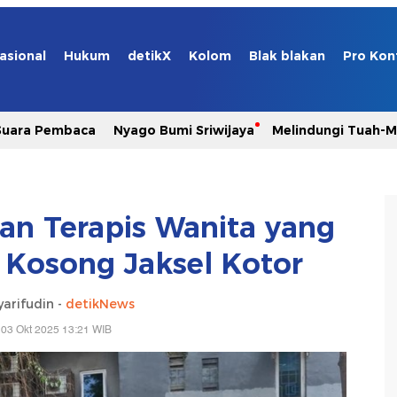
asional
Hukum
detikX
Kolom
Blak blakan
Pro Kon
Suara Pembaca
Nyago Bumi Sriwijaya
Melindungi Tuah-
ian Terapis Wanita yang
 Kosong Jaksel Kotor
yarifudin -
detikNews
 03 Okt 2025 13:21 WIB