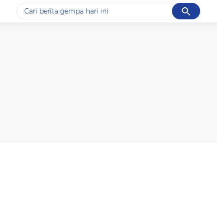
Cancel
Yang sedang ramai dicari
#1
data live draw sgp
#2
piala presiden 2026
#3
prabowo
#4
iran
#5
gempa hari ini
Promoted
Terakhir yang dicari
Loading...