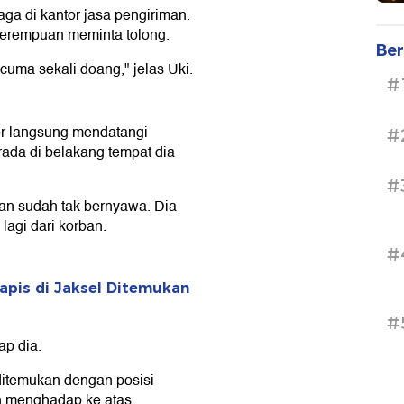
aga di kantor jasa pengiriman.
perempuan meminta tolong.
Ber
 cuma sekali doang," jelas Uki.
#
tor langsung mendatangi
#
rada di belakang tempat dia
#
n sudah tak bernyawa. Dia
lagi dari korban.
#
rapis di Jaksel Ditemukan
#
ap dia.
itemukan dengan posisi
an menghadap ke atas.