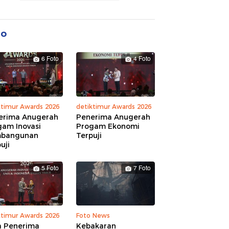
to
6 Foto
4 Foto
ktimur Awards 2026
detiktimur Awards 2026
erima Anugerah
Penerima Anugerah
gam Inovasi
Progam Ekonomi
bangunan
Terpuji
uji
5 Foto
7 Foto
ktimur Awards 2026
Foto News
a Penerima
Kebakaran