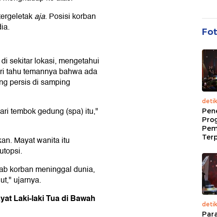
tergeletak
aja
. Posisi korban
ia.
Fo
di sekitar lokasi, mengetahui
beri tahu temannya bahwa ada
ng persis di samping
deti
ari tembok gedung (spa) itu,"
Pen
Pro
Pem
Terp
kan. Mayat wanita itu
utopsi.
ab korban meninggal dunia,
ut," ujarnya.
at Laki-laki Tua di Bawah
deti
Par