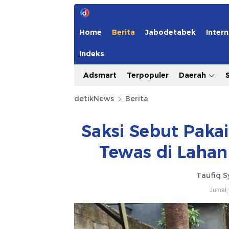
Home
Berita
Jabodetabek
Intern
Indeks
Adsmart
Terpopuler
Daerah
detikNews
Berita
Saksi Sebut Paka
Tewas di Lahan
Taufiq S
Jumat,