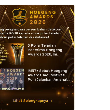
ang penghargaan persembahan detikcom
rsama POLRI kepada sosok polisi teladan.
lkan polisi teladan di sekitarmu!
5 Polisi Teladan
Penerima Hoegeng
Awards 2026, Ini
Kategori dan Kiprahnya
IM57+ Sebut Hoegeng
Awards Jadi Motivasi
Polri Jalankan Amanat
Konstitusi
Lihat Selengkapnya