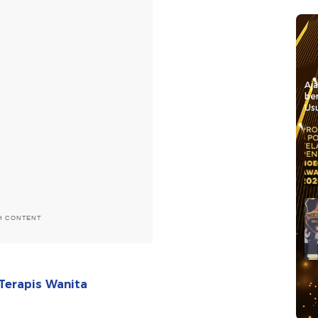
Aj
be
Usu
H CONTENT
erapis Wanita