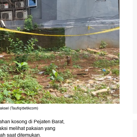
ksel (Taufiq/detikcom)
han kosong di Pejaten Barat,
aksi melihat pakaian yang
ah saat ditemukan.