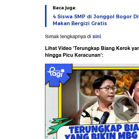
Baca juga:
4 Siswa SMP di Jonggol Bogor 
Makan Bergizi Gratis
sini
Simak lengkapnya di
.
Lihat Video 'Terungkap Biang Kerok ya
hingga Picu Keracunan':