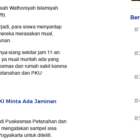
rasah Wathoniyah Islamiyah
9).
Ber
rjadi, para siswa menyantap
#
mereka merasakan mual,
unan.
nya
siang sekitar jam 11-an.
#
a ya mual muntah ada yang
kesmas dan rumah sakit karena
Petanahan dan PKU
#
#
KI Minta Ada Jaminan
#
at di Puskesmas Petanahan dan
mengatakan sampel sisa
gyakarta untuk diteliti.