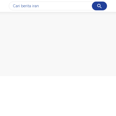
Cancel
Yang sedang ramai dicari
#1
piala presiden 2026
#2
prabowo
#3
gempa hari ini
#4
demo
#5
iran
Promoted
Terakhir yang dicari
Loading...