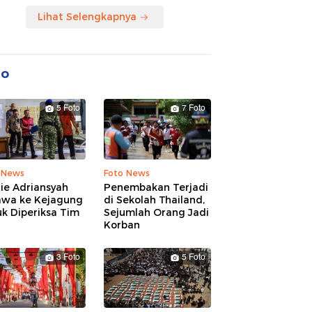
Lihat Selengkapnya
to
5 Foto
7 Foto
 News
Foto News
ie Adriansyah
Penembakan Terjadi
awa ke Kejagung
di Sekolah Thailand,
k Diperiksa Tim
Sejumlah Orang Jadi
Korban
3 Foto
5 Foto