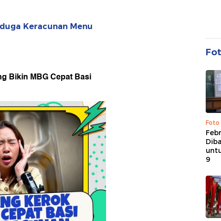
Diduga Keracunan Menu
Fo
ng Bikin MBG Cepat Basi
Foto
Febr
Dib
untu
9