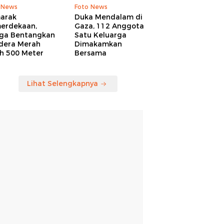
 News
Foto News
arak
Duka Mendalam di
erdekaan,
Gaza, 112 Anggota
ga Bentangkan
Satu Keluarga
dera Merah
Dimakamkan
ih 500 Meter
Bersama
Lihat Selengkapnya