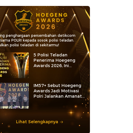
ang penghargaan persembahan detikcom
rsama POLRI kepada sosok polisi teladan.
lkan polisi teladan di sekitarmu!
5 Polisi Teladan
Penerima Hoegeng
Awards 2026, Ini
Kategori dan Kiprahnya
IM57+ Sebut Hoegeng
Awards Jadi Motivasi
Polri Jalankan Amanat
Konstitusi
Lihat Selengkapnya