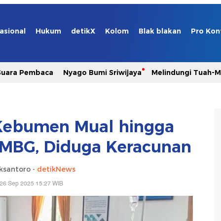
asional
Hukum
detikX
Kolom
Blak blakan
Pro Kon
Suara Pembaca
Nyago Bumi Sriwijaya
Melindungi Tuah-
Kebumen Mual hingga
 MBG, Diduga Keracunan
ksantoro -
detikNews
 26 Sep 2025 15:27 WIB