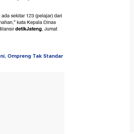
a sekitar 123 (pelajar) dari
ahan," kata Kepala Dinas
detikJateng
ilansir
, Jumat
Ini, Ompreng Tak Standar