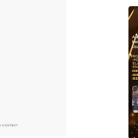
Aj
be
Usu
H CONTENT