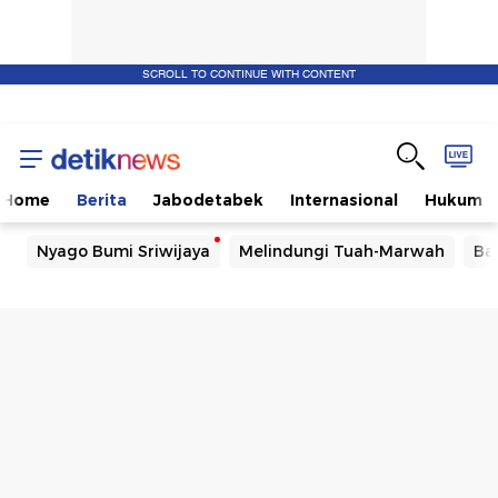
SCROLL TO CONTINUE WITH CONTENT
Home
Berita
Jabodetabek
Internasional
Hukum
Nyago Bumi Sriwijaya
Melindungi Tuah-Marwah
Ba