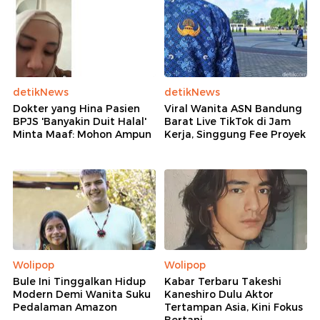
detikNews
detikNews
Dokter yang Hina Pasien
Viral Wanita ASN Bandung
BPJS 'Banyakin Duit Halal'
Barat Live TikTok di Jam
Minta Maaf: Mohon Ampun
Kerja, Singgung Fee Proyek
Wolipop
Wolipop
Bule Ini Tinggalkan Hidup
Kabar Terbaru Takeshi
Modern Demi Wanita Suku
Kaneshiro Dulu Aktor
Pedalaman Amazon
Tertampan Asia, Kini Fokus
Bertani