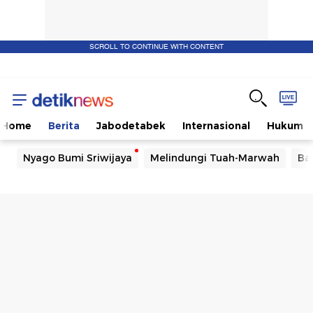
SCROLL TO CONTINUE WITH CONTENT
Home
Berita
Jabodetabek
Internasional
Hukum
Nyago Bumi Sriwijaya
Melindungi Tuah-Marwah
Ba