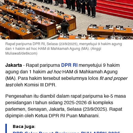
Rapat paripurna DPR RI, Selasa (23/9/2025), menyetujui 9 hakim agung
dan 1 hakim ad hoc HAM di Mahkamah Agung (MA). (Anggi
Muliawati/detikcom)
Jakarta
DPR RI
-
Rapat paripurna
menyetujui 9 hakim
agung dan 1 hakim
ad hoc
HAM di Mahkamah Agung
(MA). Para hakim tersebut sebelumnya lolos
fit and proper
test
oleh Komisi III DPR.
Pengesahan itu diambil dalam rapat paripurna ke-5 masa
persidangan I tahun sidang 2025-2026 di kompleks
parlemen, Senayan, Jakarta, Selasa (23/9/2025). Rapat
dipimpin oleh Ketua DPR RI Puan Maharani.
Baca juga: