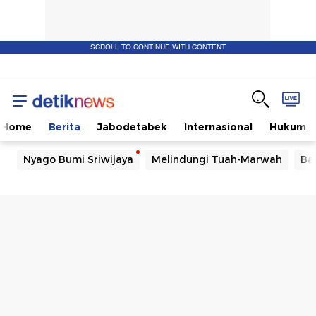
SCROLL TO CONTINUE WITH CONTENT
Home
Berita
Jabodetabek
Internasional
Hukum
Nyago Bumi Sriwijaya
Melindungi Tuah-Marwah
Ba