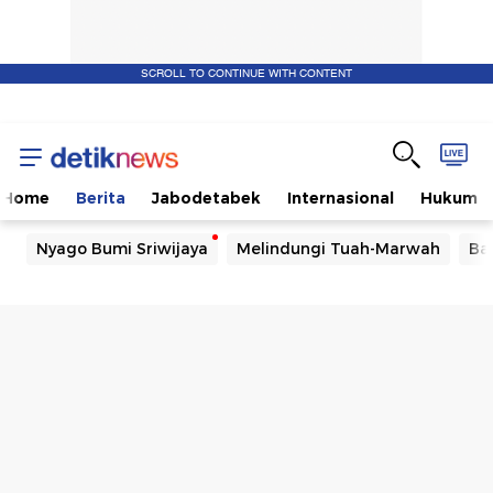
SCROLL TO CONTINUE WITH CONTENT
Home
Berita
Jabodetabek
Internasional
Hukum
Nyago Bumi Sriwijaya
Melindungi Tuah-Marwah
Ba