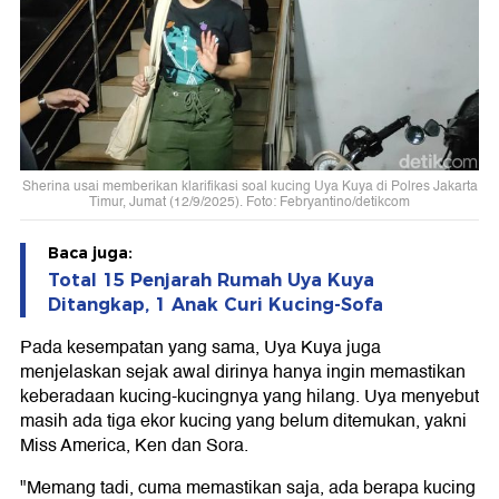
Sherina usai memberikan klarifikasi soal kucing Uya Kuya di Polres Jakarta
Timur, Jumat (12/9/2025). Foto: Febryantino/detikcom
Baca juga:
Total 15 Penjarah Rumah Uya Kuya
Ditangkap, 1 Anak Curi Kucing-Sofa
Pada kesempatan yang sama, Uya Kuya juga
menjelaskan sejak awal dirinya hanya ingin memastikan
keberadaan kucing-kucingnya yang hilang. Uya menyebut
masih ada tiga ekor kucing yang belum ditemukan, yakni
Miss America, Ken dan Sora.
"Memang tadi, cuma memastikan saja, ada berapa kucing