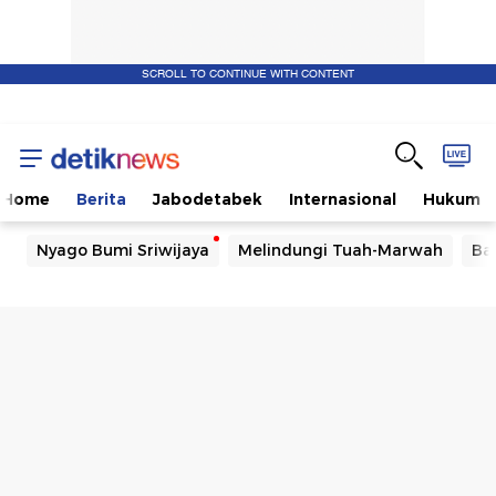
SCROLL TO CONTINUE WITH CONTENT
Home
Berita
Jabodetabek
Internasional
Hukum
Nyago Bumi Sriwijaya
Melindungi Tuah-Marwah
Ba