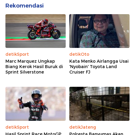
Rekomendasi
detikSport
detikOto
Marc Marquez Ungkap
Kata Menko Airlangga Usai
Biang Kerok Hasil Buruk di
'Nyobain' Toyota Land
Sprint Silverstone
Cruiser FJ
detikSport
detikJateng
Hasil Sprint Race MotoGP
Polresta Banyumas Akan