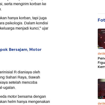
i, serta mengirim korban ke
.
kan hanya korban, tapi juga
Fo
ara psikologis. Dalam kondisi
keluarga menjadi kunci," ujar
mpok Bersajam, Motor
deti
Pen
Figu
Kem
rinisial R dianiaya oleh
nung Sahari Raya, Sawah
aniaya setelah mencoba
l-ugalan.
epeda motor bersama dengan
nakan helm hanya mengenakan
deti