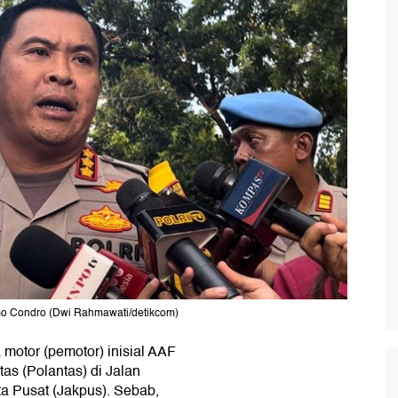
mo Condro (Dwi Rahmawati/detikcom)
motor (pemotor) inisial AAF
tas (Polantas) di Jalan
a Pusat (Jakpus). Sebab,