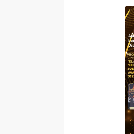
Aj
be
Usu