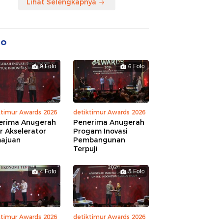
Lihat Selengkapnya
to
9 Foto
6 Foto
ktimur Awards 2026
detiktimur Awards 2026
erima Anugerah
Penerima Anugerah
r Akselerator
Progam Inovasi
ajuan
Pembangunan
Terpuji
4 Foto
5 Foto
ktimur Awards 2026
detiktimur Awards 2026