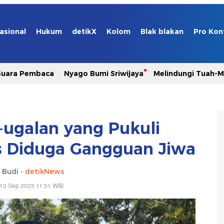
asional
Hukum
detikX
Kolom
Blak blakan
Pro Kon
Suara Pembaca
Nyago Bumi Sriwijaya
Melindungi Tuah-
ugalan yang Pukuli
s Diduga Gangguan Jiwa
 Budi -
detikNews
 13 Sep 2025 11:51 WIB