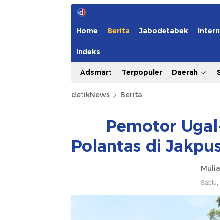
Home
Berita
Jabodetabek
Intern
Indeks
Adsmart
Terpopuler
Daerah
detikNews
Berita
Pemotor Ugal-
Polantas di Jakpu
Mulia
Sabtu,