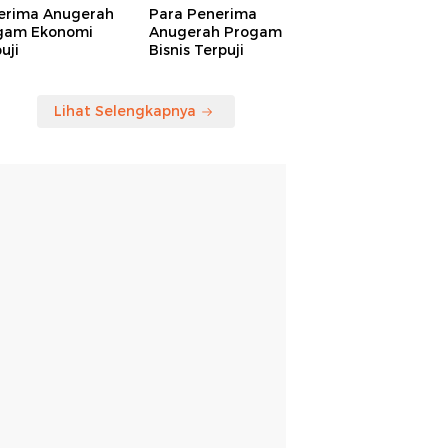
erima Anugerah
Para Penerima
gam Ekonomi
Anugerah Progam
uji
Bisnis Terpuji
Lihat Selengkapnya