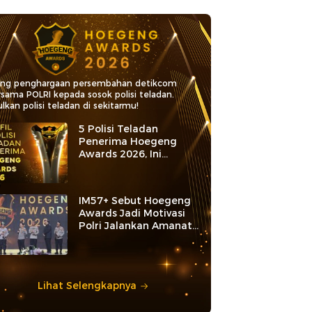
ang penghargaan persembahan detikcom
rsama POLRI kepada sosok polisi teladan.
lkan polisi teladan di sekitarmu!
5 Polisi Teladan
Penerima Hoegeng
Awards 2026, Ini
Kategori dan Kiprahnya
IM57+ Sebut Hoegeng
Awards Jadi Motivasi
Polri Jalankan Amanat
Konstitusi
Lihat Selengkapnya