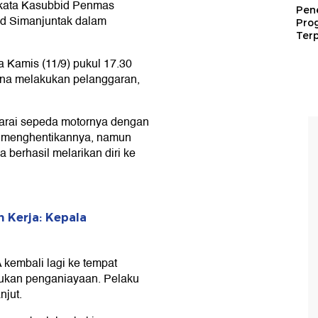
" kata Kasubbid Penmas
Pen
d Simanjuntak dalam
Pro
Terp
a Kamis (11/9) pukul 17.30
ena melakukan pelanggaran,
darai sepeda motornya dengan
ha menghentikannya, namun
a berhasil melarikan diri ke
n Kerja: Kepala
 kembali lagi ke tempat
akukan penganiayaan. Pelaku
njut.