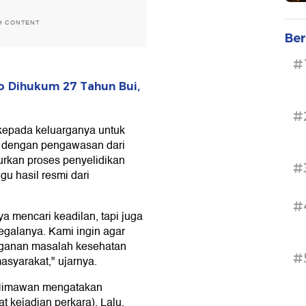
H CONTENT
Ber
#
ro Dihukum 27 Tahun Bui,
#
kepada keluarganya untuk
 dengan pengawasan dari
urkan proses penyelidikan
#
gu hasil resmi dari
#
 mencari keadilan, tapi juga
galanya. Kami ingin agar
nganan masalah kesehatan
#
asyarakat," ujarnya.
Himawan mengatakan
 kejadian perkara). Lalu,