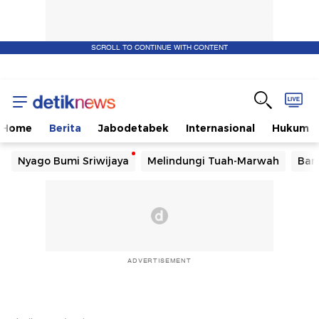
SCROLL TO CONTINUE WITH CONTENT
Home
Berita
Jabodetabek
Internasional
Hukum
Nyago Bumi Sriwijaya
Melindungi Tuah-Marwah
Ban
ADVERTISEMENT