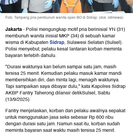
Foto: Tampang pria pembunuh wanita open BO di Sidrap. (dok. istimewa)
Jakarta
-
Polisi mengungkap motif pria berinisial YN (31)
membunuh wanita inisial MKP (34) di sebuah kamar
Sidrap
wisma di Kabupaten
, Sulawesi Selatan (Sulsel).
Polisi menyebut, pelaku kesal lantaran korban meminta
bayaran terlebih dahulu.
"Durasi waktunya kan belum sampai satu jam, masih
tersisa 25 menit. Kemudian pelaku masuk kamar mandi
membersihkan diri, dan minta lagi, menagih waktunya.
Tapi sampaikan saya dibayar dulu," kata Kapolres Sidrap
AKBP Fantry Taherong dilansir detikSulsel, Sabtu
(13/9/2025).
Fantry menjelaskan, korban dan pelaku awalnya sepakat
untuk menggunakan jasa seks sebesar Rp 600 ribu
dengan durasi satu jam. Namun saat itu, korban sudah
meminta bayaran saat waktu masih tersisa 25 menit.